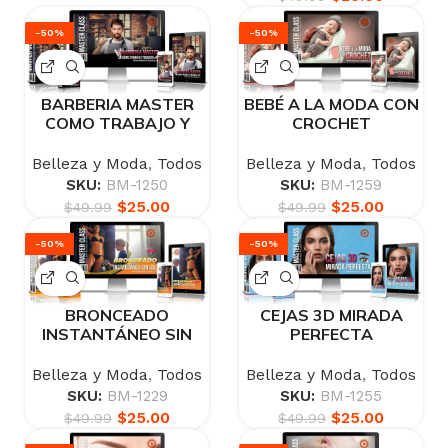
-50%
-50%
BARBERIA MASTER
BEBÉ A LA MODA CON
COMO TRABAJO Y
CROCHET
NEGOCIO
Belleza y Moda
,
Todos
Belleza y Moda
,
Todos
SKU:
BM-1259
SKU:
BM-1250
$
25.00
$
25.00
$
49.99
$
49.99
-50%
-50%
BRONCEADO
CEJAS 3D MIRADA
INSTANTÁNEO SIN
PERFECTA
SOL
Belleza y Moda
,
Todos
Belleza y Moda
,
Todos
SKU:
BM-1255
SKU:
BM-1229
$
25.00
$
25.00
$
49.99
$
49.99