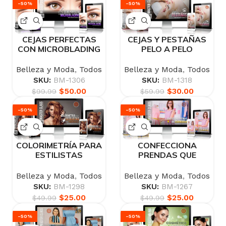
-50%
-50%
CEJAS PERFECTAS
CEJAS Y PESTAÑAS
CON MICROBLADING
PELO A PELO
Belleza y Moda
,
Todos
Belleza y Moda
,
Todos
SKU:
BM-1306
SKU:
BM-1318
$
50.00
$
30.00
$
99.99
$
59.99
-50%
-50%
COLORIMETRÍA PARA
CONFECCIONA
ESTILISTAS
PRENDAS QUE
PRINCIPIANTES
ENAMORAN
Belleza y Moda
,
Todos
Belleza y Moda
,
Todos
SKU:
BM-1298
SKU:
BM-1267
$
25.00
$
25.00
$
49.99
$
49.99
-50%
-50%