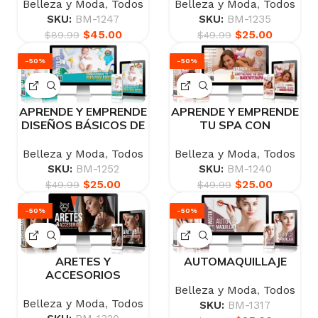
APARATOLOGÍA
Belleza y Moda
,
Todos
Belleza y Moda
,
Todos
SKU:
BM-1247
SKU:
BM-1235
$
45.00
$
25.00
$
89.99
$
49.99
-50%
-50%
APRENDE Y EMPRENDE
APRENDE Y EMPRENDE
DISEÑOS BÁSICOS DE
TU SPA CON
ROPA PARA BEBÉS
MADEROTERAPIA
Belleza y Moda
,
Todos
Belleza y Moda
,
Todos
SKU:
BM-1252
SKU:
BM-1240
$
25.00
$
25.00
$
49.99
$
49.99
-50%
-50%
ARETES Y
AUTOMAQUILLAJE
ACCESORIOS
Belleza y Moda
,
Todos
Belleza y Moda
,
Todos
SKU:
BM-1317