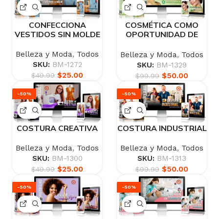
CONFECCIONA
COSMÉTICA COMO
VESTIDOS SIN MOLDE
OPORTUNIDAD DE
NEGOCIO Y TRABAJO
Belleza y Moda
,
Todos
Belleza y Moda
,
Todos
SKU:
BM-1272
SKU:
BM-1329
$
25.00
$
50.00
$
49.99
$
99.99
-50%
-50%
COSTURA CREATIVA
COSTURA INDUSTRIAL
Belleza y Moda
,
Todos
Belleza y Moda
,
Todos
SKU:
BM-1300
SKU:
BM-1313
$
25.00
$
50.00
$
49.99
$
99.99
-50%
-50%