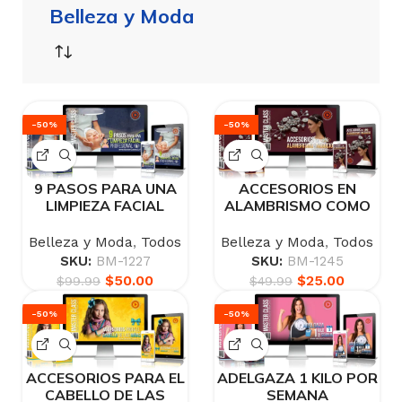
Belleza y Moda
-50%
-50%
9 PASOS PARA UNA
ACCESORIOS EN
LIMPIEZA FACIAL
ALAMBRISMO COMO
PROFESIONAL
NEGOCIO
Belleza y Moda
,
Todos
Belleza y Moda
,
Todos
SKU:
BM-1227
SKU:
BM-1245
$
50.00
$
25.00
$
99.99
$
49.99
-50%
-50%
ACCESORIOS PARA EL
ADELGAZA 1 KILO POR
CABELLO DE LAS
SEMANA