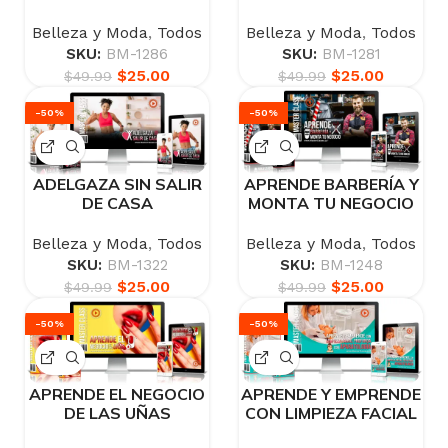
NIÑAS
Belleza y Moda
,
Todos
Belleza y Moda
,
Todos
SKU:
BM-1281
SKU:
BM-1286
$
25.00
$
25.00
$
49.99
$
49.99
-50%
-50%
ADELGAZA SIN SALIR
APRENDE BARBERÍA Y
DE CASA
MONTA TU NEGOCIO
Belleza y Moda
,
Todos
Belleza y Moda
,
Todos
SKU:
BM-1322
SKU:
BM-1248
$
25.00
$
25.00
$
49.99
$
49.99
-50%
-50%
APRENDE EL NEGOCIO
APRENDE Y EMPRENDE
DE LAS UÑAS
CON LIMPIEZA FACIAL
PROFUNDA CON