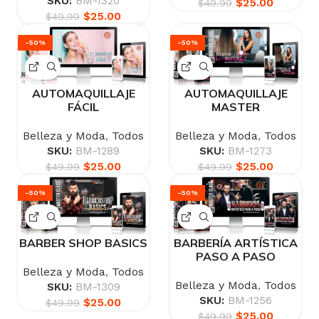
SKU:
BM-1320
$
25.00
$
49.99
$
25.00
$
49.99
-50%
-50%
AUTOMAQUILLAJE
AUTOMAQUILLAJE
FÁCIL
MASTER
Belleza y Moda
,
Todos
Belleza y Moda
,
Todos
SKU:
BM-1289
SKU:
BM-1273
$
25.00
$
25.00
$
49.99
$
49.99
-50%
-50%
BARBERÍA ARTÍSTICA
BARBER SHOP BASICS
PASO A PASO
Belleza y Moda
,
Todos
Belleza y Moda
,
Todos
SKU:
BM-1309
SKU:
BM-1256
$
25.00
$
49.99
$
25.00
$
49.99