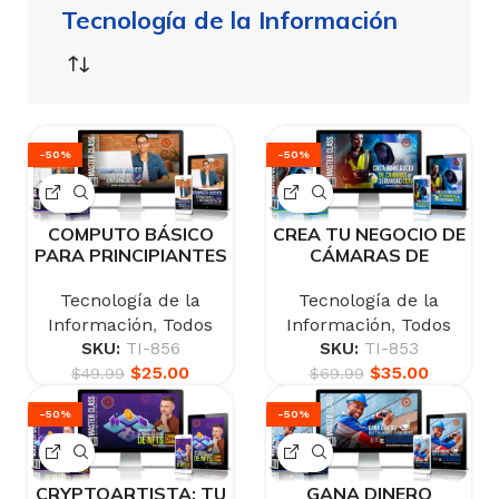
Tecnología de la Información
-50%
-50%
COMPUTO BÁSICO
CREA TU NEGOCIO DE
PARA PRINCIPIANTES
CÁMARAS DE
E INTERMEDIO
SEGURIDAD CCTV
Tecnología de la
Tecnología de la
Información
,
Todos
Información
,
Todos
SKU:
TI-856
SKU:
TI-853
$
25.00
$
35.00
$
49.99
$
69.99
-50%
-50%
CRYPTOARTISTA: TU
GANA DINERO