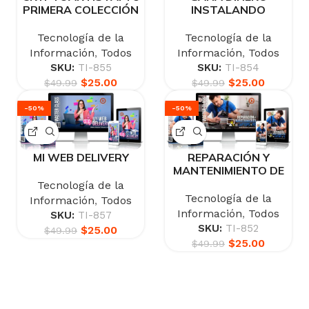
PRIMERA COLECCIÓN
INSTALANDO
DE NFTS
CÁMARAS DE
SEGURIDAD
Tecnología de la
Tecnología de la
Información
,
Todos
Información
,
Todos
SKU:
TI-855
SKU:
TI-854
$
25.00
$
25.00
$
49.99
$
49.99
-50%
-50%
MI WEB DELIVERY
REPARACIÓN Y
MANTENIMIENTO DE
LAPTOPS Y PC
Tecnología de la
Tecnología de la
Información
,
Todos
Información
,
Todos
SKU:
TI-857
SKU:
TI-852
$
25.00
$
49.99
$
25.00
$
49.99