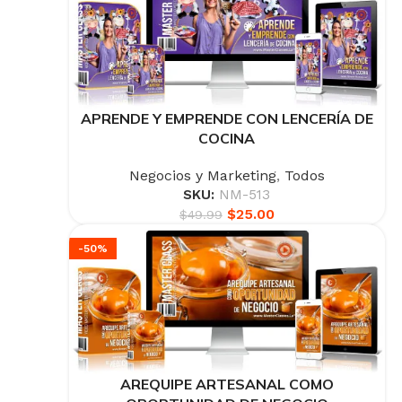
APRENDE Y EMPRENDE CON LENCERÍA DE
COCINA
Negocios y Marketing
,
Todos
SKU:
NM-513
$
25.00
$
49.99
-50%
AREQUIPE ARTESANAL COMO