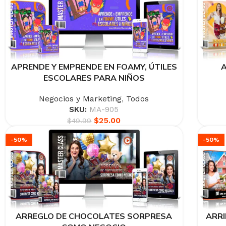
APRENDE Y EMPRENDE EN FOAMY, ÚTILES
A
ESCOLARES PARA NIÑOS
Negocios y Marketing
,
Todos
SKU:
MA-905
$
25.00
$
49.99
-50%
-50%
ARREGLO DE CHOCOLATES SORPRESA
ARRI