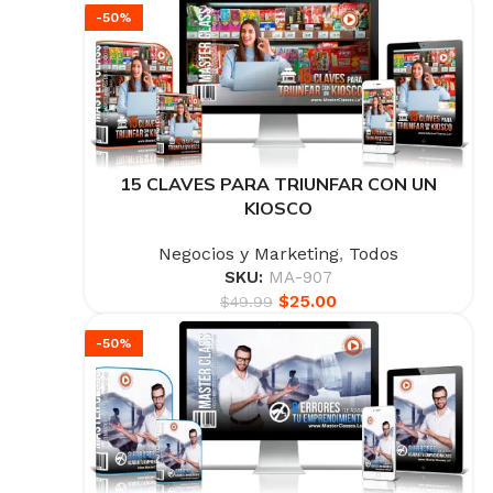
-50%
15 CLAVES PARA TRIUNFAR CON UN
KIOSCO
Negocios y Marketing
,
Todos
SKU:
MA-907
$
25.00
$
49.99
-50%