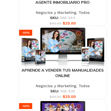
AGENTE INMOBILIARIO PRO
Negocios y Marketing
,
Todos
SKU:
NM-544
$
25.00
$
49.99
-50%
APRENDE A VENDER TUS MANUALIDADES
ONLINE
Negocios y Marketing
,
Todos
SKU:
NM-530
$
25.00
$
49.99
-50%