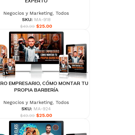
EXPERTO
Negocios y Marketing
,
Todos
SKU:
MA-918
$
25.00
$
49.99
RO EMPRESARIO, CÓMO MONTAR TU
PROPIA BARBERÍA
Negocios y Marketing
,
Todos
SKU:
MA-924
$
25.00
$
49.99