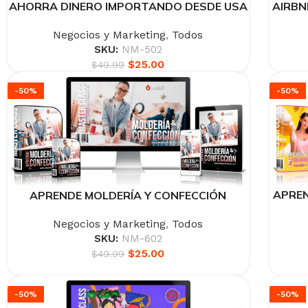
AHORRA DINERO IMPORTANDO DESDE USA
AIRBN
Negocios y Marketing
,
Todos
SKU:
NM-502
$
25.00
$
49.99
-50%
-50%
APREN
APRENDE MOLDERÍA Y CONFECCIÓN
Negocios y Marketing
,
Todos
SKU:
NM-602
$
25.00
$
49.99
-50%
-50%