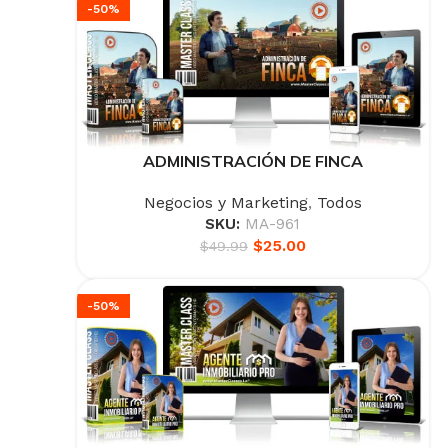
-50%
ADMINISTRACIÓN DE FINCA
Negocios y Marketing
,
Todos
SKU:
MA-961
$
25.00
$
49.99
-50%