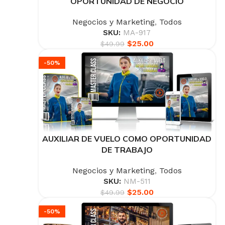
OPORTUNIDAD DE NEGOCIO
Negocios y Marketing
,
Todos
SKU:
MA-917
$
25.00
$
49.99
-50%
AUXILIAR DE VUELO COMO OPORTUNIDAD
DE TRABAJO
Negocios y Marketing
,
Todos
SKU:
NM-511
$
25.00
$
49.99
-50%