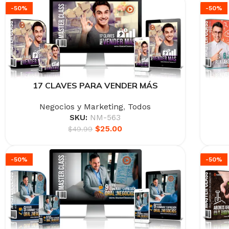
-50%
-50%
17 CLAVES PARA VENDER MÁS
Negocios y Marketing
,
Todos
SKU:
NM-563
$
25.00
$
49.99
-50%
-50%