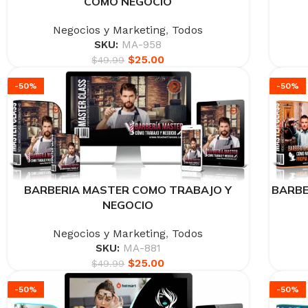
COMO NEGOCIO
Negocios y Marketing
,
Todos
SKU:
MA-958
$
25.00
$
49.99
-50%
-50%
BARBERIA MASTER COMO TRABAJO Y
BARBE
NEGOCIO
Negocios y Marketing
,
Todos
SKU:
MA-881
$
25.00
$
49.99
-50%
-50%