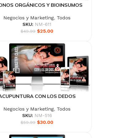
ONOS ORGÁNICOS Y BIOINSUMOS
Negocios y Marketing
,
Todos
SKU:
NM-611
$
25.00
$
49.99
ACUPUNTURA CON LOS DEDOS
Negocios y Marketing
,
Todos
SKU:
NM-516
$
30.00
$
59.99