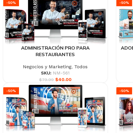
-50%
-50%
ADMINISTRACIÓN PRO PARA
ADOB
RESTAURANTES
Negocios y Marketing
,
Todos
SKU:
NM-561
$
40.00
$
79.99
-50%
-50%