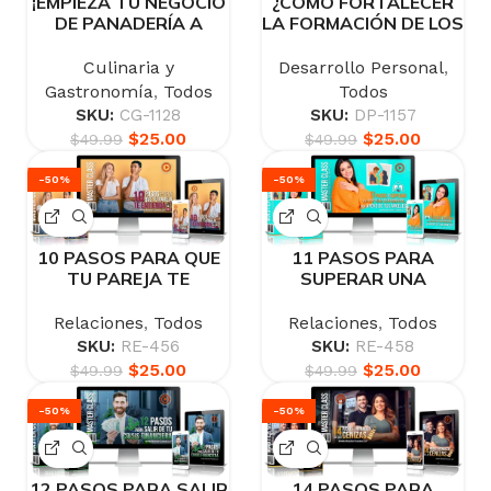
¡EMPIEZA TU NEGOCIO
¿CÓMO FORTALECER
DE PANADERÍA A
LA FORMACIÓN DE LOS
DOMICILIO!
HIJOS COCINANDO
CON MAGIA?
Culinaria y
Desarrollo Personal
,
Gastronomía
,
Todos
Todos
SKU:
CG-1128
SKU:
DP-1157
$
25.00
$
25.00
$
49.99
$
49.99
-50%
-50%
10 PASOS PARA QUE
11 PASOS PARA
TU PAREJA TE
SUPERAR UNA
ENTIENDA
RUPTURA
SENTIMENTAL, CON
Relaciones
,
Todos
Relaciones
,
Todos
APOYO DE TUS
SKU:
RE-456
SKU:
RE-458
ÁNGELES
$
25.00
$
25.00
$
49.99
$
49.99
-50%
-50%
12 PASOS PARA SALIR
14 PASOS PARA