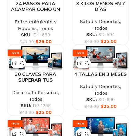
24 PASOS PARA
3 KILOS MENOS EN 7
ACAMPAR COMO UN
DÍAS
EXPERTO
Salud y Deportes
,
Entretenimiento y
Todos
Hobbies
,
Todos
SKU:
SD-594
SKU:
EH-689
$
25.00
$
25.00
$
49.99
$
49.99
-50%
-50%
30 CLAVES PARA
4 TALLAS EN 3 MESES
SUPERAR TUS
ADICCIONES
Salud y Deportes
,
Desarrollo Personal
,
Todos
Todos
SKU:
SD-600
SKU:
DP-1255
$
25.00
$
49.99
$
25.00
$
49.99
-50%
-50%