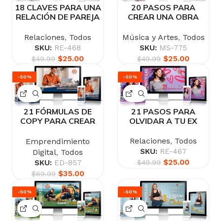
18 CLAVES PARA UNA
20 PASOS PARA
RELACIÓN DE PAREJA
CREAR UNA OBRA
EMOCIONALMENTE
MUSICAL DESDE CERO
ESTABLE
Relaciones
,
Todos
Música y Artes
,
Todos
SKU:
RE-468
SKU:
MS-775
$
25.00
$
25.00
$
49.99
$
49.99
-50%
-50%
21 FÓRMULAS DE
21 PASOS PARA
COPY PARA CREAR
OLVIDAR A TU EX
ARGUMENTOS
PERSUASIVOS
Relaciones
,
Todos
Emprendimiento
SKU:
RE-467
Digital
,
Todos
$
25.00
SKU:
ED-857
$
49.99
$
35.00
$
69.99
-50%
-50%