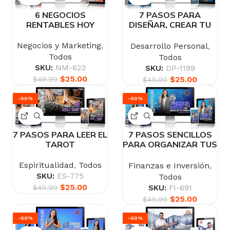
6 NEGOCIOS
7 PASOS PARA
RENTABLES HOY
DISEÑAR, CREAR TU
FUTURO Y RECUPERAR
EL CONTROL DE TU
Negocios y Marketing
,
Desarrollo Personal
,
VIDA
Todos
Todos
SKU:
NM-623
SKU:
DP-1199
$
25.00
$
25.00
$
49.99
$
49.99
-50%
-50%
7 PASOS PARA LEER EL
7 PASOS SENCILLOS
TAROT
PARA ORGANIZAR TUS
FINANZAS
Espiritualidad
,
Todos
Finanzas e Inversión
,
SKU:
ES-775
Todos
$
25.00
SKU:
FI-691
$
49.99
$
25.00
$
49.99
-50%
-50%