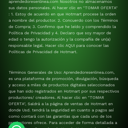
aprendedoresenlinea.com Nosotros no almacenamos
sus datos personales. Al hacer clic en "TOMAR OFERTA"
: 1. Estoy de acuerdo en que Hotmart procese la orden
a nombre del productor. 2. Concuerdo con los Términos
de Compra; 3. Confirmo que he leído y comprendido la
Política de Privacidad y 4. Declaro que soy mayor de
edad o tengo la autorización y la compañía de un(a)
responsable legal. Hacer clic AQUI para conocer las
Políticas de Privacidad de Hotmart.
Términos Generales de Uso: Aprendedoresenlinea.com,
es una plataforma de promoción, divulgación, búsqueda
y acceso a miles de productos digitales seleccionados
que han sido registrados en Hotmart por sus respectivos
productores/ creadores. Al hacer clic en "TOMAR
OFERTA", Saldrá a la página de ventas de Hotmart en
donde Usd. tendrá la seguridad en cuanto a pagos así
como contará con las garantías que cada uno de los
productores ofrece. Para acceder de forma detallada a