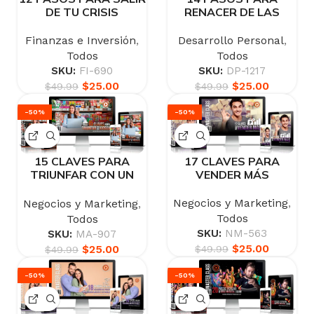
DE TU CRISIS
RENACER DE LAS
FINANCIERA
CENIZAS
Finanzas e Inversión
,
Desarrollo Personal
,
Todos
Todos
SKU:
FI-690
SKU:
DP-1217
$
25.00
$
25.00
$
49.99
$
49.99
-50%
-50%
15 CLAVES PARA
17 CLAVES PARA
TRIUNFAR CON UN
VENDER MÁS
KIOSCO
Negocios y Marketing
,
Negocios y Marketing
,
Todos
Todos
SKU:
NM-563
SKU:
MA-907
$
25.00
$
25.00
$
49.99
$
49.99
-50%
-50%