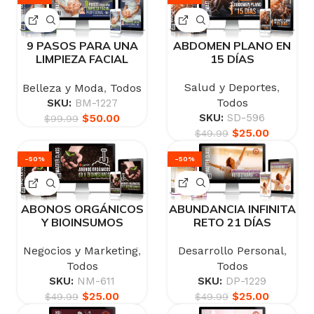
9 PASOS PARA UNA
ABDOMEN PLANO EN
LIMPIEZA FACIAL
15 DÍAS
PROFESIONAL
Salud y Deportes
,
Belleza y Moda
,
Todos
Todos
SKU:
BM-1227
$
50.00
SKU:
SD-596
$
99.99
$
25.00
$
49.99
-50%
-50%
ABUNDANCIA INFINITA
ABONOS ORGÁNICOS
RETO 21 DÍAS
Y BIOINSUMOS
Desarrollo Personal
,
Negocios y Marketing
,
Todos
Todos
SKU:
DP-1229
SKU:
NM-611
$
25.00
$
25.00
$
49.99
$
49.99