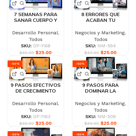
7 SEMANAS PARA
8 ERRORES QUE
SANAR CUERPO Y
ACABAN TU
MENTE
EMPRENDIMIENTO
Desarrollo Personal
,
Negocios y Marketing
,
Todos
Todos
SKU:
DP-1168
SKU:
NM-564
$
25.00
$
25.00
$
49.99
$
49.99
-50%
-50%
9 PASOS EFECTIVOS
9 PASOS PARA
DE CRECIMIENTO
DOMINAR LA
ESPIRITUAL
EXPRESIÓN ORAL EN
LOS NEGOCIOS
Desarrollo Personal
,
Negocios y Marketing
,
Todos
Todos
SKU:
DP-1163
SKU:
NM-509
$
25.00
$
25.00
$
49.99
$
49.99
-50%
-50%