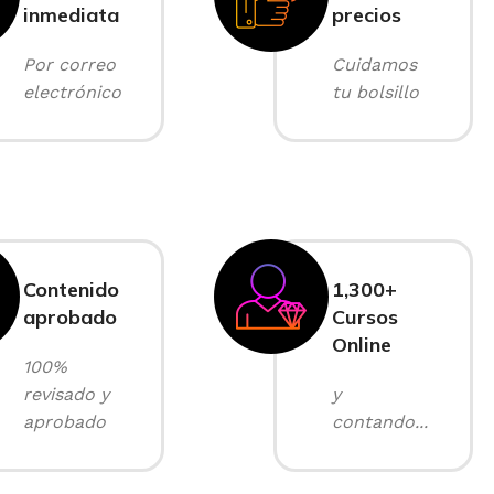
inmediata
precios
Por correo
Cuidamos
electrónico
tu bolsillo
Contenido
1,300+
aprobado
Cursos
Online
100%
revisado y
y
aprobado
contando...