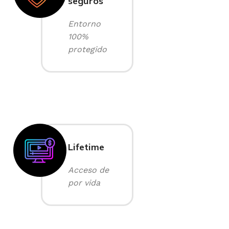
seguros
Entorno
100%
protegido
Lifetime
Acceso de
por vida