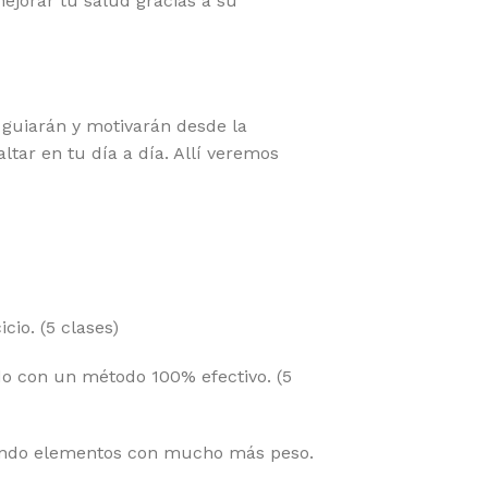
mejorar tu salud gracias a su
guiarán y motivarán desde la
tar en tu día a día. Allí veremos
cio. (5 clases)
ndo con un método 100% efectivo. (5
sando elementos con mucho más peso.