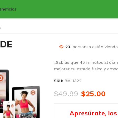
eneficios
A
 DE
23
personas están viend
¿Sabías que 45 minutos al día 
mejorar tu estado físico y emo
SKU:
BM-1322
$
49.99
$
25.00
Apresúrate, las