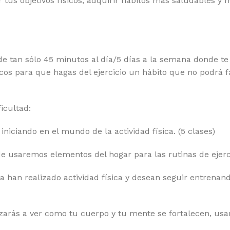
 tus objetivos físicos, adquirir hábitos más saludables y 
tan sólo 45 minutos al día/5 días a la semana donde te 
s para que hagas del ejercicio un hábito que no podrá fal
icultad:
niciando en el mundo de la actividad física. (5 clases)
de usaremos elementos del hogar para las rutinas de ejerci
ya han realizado actividad física y desean seguir entrena
ezarás a ver como tu cuerpo y tu mente se fortalecen, u