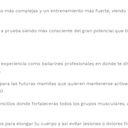
tinas más complejas y un entrenamiento más fuerte, viend
a prueba siendo más consciente del gran potencial que tien
xperiencia como bailarines profesionales en donde te div
.
a las futuras mamitas que quieren mantenerse activas 
s)
illos donde fortalecerás todos los grupos musculares, 
ara elongar tu cuerpo y así evitar lesiones o dolores físi