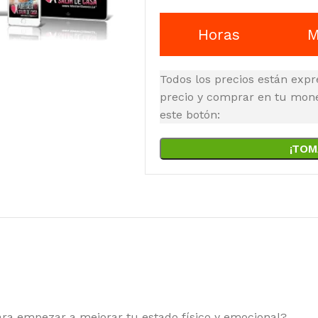
Horas
M
Todos los precios están expr
precio y comprar en tu moned
este botón:
¡TOM
ara empezar a mejorar tu estado físico y emocional?