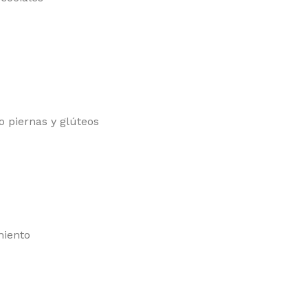
o piernas y glúteos
miento