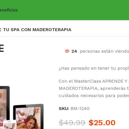
eneficios
E TU SPA CON MADEROTERAPIA
E
24
personas están viend
¿Has pensado en tener tu prop
Con el MasterClass APRENDE 
MADEROTERAPIA, aprenderás to
cuidados necesarios para poder 
SKU:
BM-1240
$
49.99
$
25.00