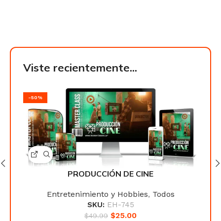
Viste recientemente...
-50%
-50
PRODUCCIÓN DE CINE
Entretenimiento y Hobbies
,
Todos
SKU:
EH-745
$
25.00
$
49.99