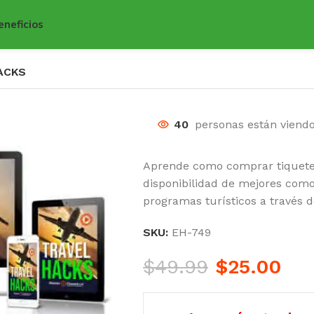
eneficios
ACKS
40
personas están viend
Aprende como comprar tiquete
disponibilidad de mejores como
programas turísticos a través d
SKU:
EH-749
$
49.99
$
25.00