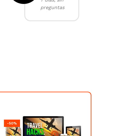
preguntas
-50%
-50%