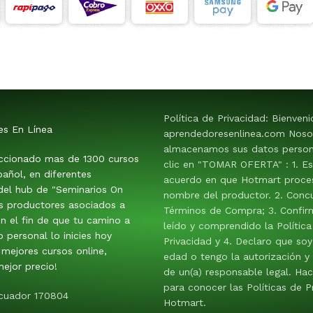
Política de Privacidad: Bienven
es En Línea
aprendedoresenlinea.com Noso
almacenamos sus datos persona
ccionado mas de 1300 cursos
clic en "TOMAR OFERTA" : 1. E
añol, en diferentes
acuerdo en que Hotmart proces
 del hub de "Seminarios On
nombre del productor. 2. Conc
os productores asociados a
Términos de Compra; 3. Confir
n el fin de que tu camino a
leído y comprendido la Política
o personal lo inicies hoy
Privacidad y 4. Declaro que so
mejores cursos online,
edad o tengo la autorización y
ejor precio!
de un(a) responsable legal. Hac
para conocer las Políticas de P
Ecuador 170804
Hotmart.