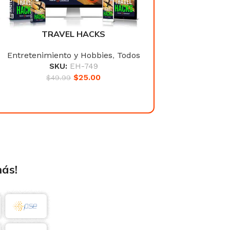
TRAVEL HACKS
TRAVEL HA
s
Entretenimiento y Hobbies
,
Todos
Entretenimiento y H
SKU:
EH-749
SKU:
EH-7
$
25.00
$
25
$
49.99
$
49.99
más!