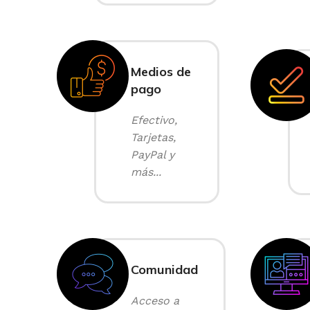
Medios de
pago
Efectivo,
Tarjetas,
PayPal y
más...
Comunidad
Acceso a