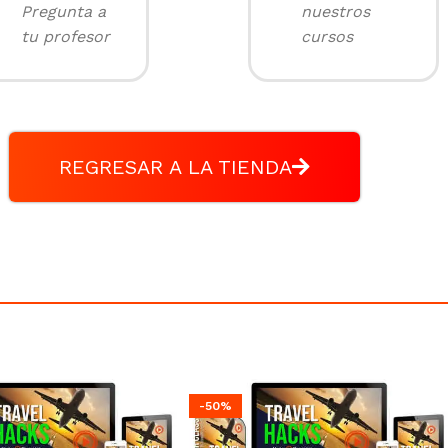
Pregunta a
nuestros
tu profesor
cursos
REGRESAR A LA TIENDA
-50%