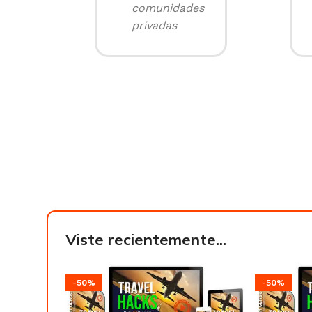
comunidades
privadas
Viste recientemente...
-50%
-50%