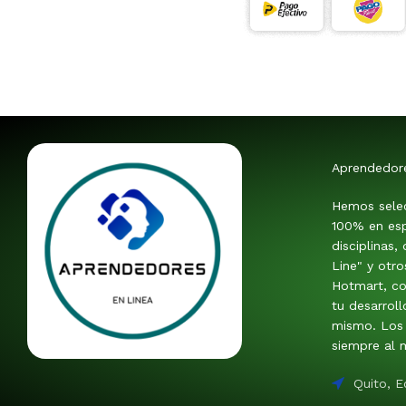
Aprendedor
Hemos sele
100% en esp
disciplinas,
Line" y otr
Hotmart, co
tu desarroll
mismo. Los 
siempre al m
Quito, 