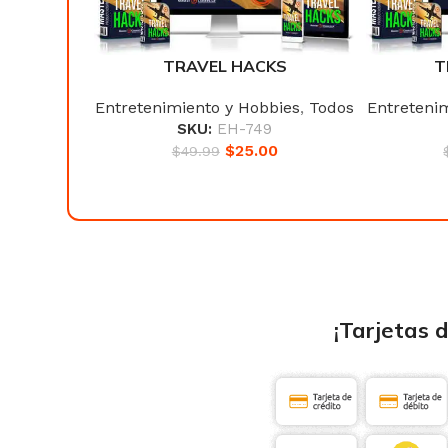
KS
TRAVEL HACKS
T
bies
,
Todos
Entretenimiento y Hobbies
,
Todos
Entreteni
9
SKU:
EH-749
0
$
25.00
$
49.99
¡Tarjetas 