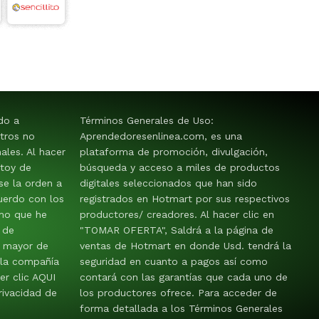
ido a
Términos Generales de Uso:
tros no
Aprendedoresenlinea.com, es una
les. Al hacer
plataforma de promoción, divulgación,
stoy de
búsqueda y acceso a miles de productos
e la orden a
digitales seleccionados que han sido
uerdo con los
registrados en Hotmart por sus respectivos
mo que he
productores/ creadores. Al hacer clic en
 de
"TOMAR OFERTA", Saldrá a la página de
y mayor de
ventas de Hotmart en donde Usd. tendrá la
 la compañía
seguridad en cuanto a pagos así como
er clic AQUI
contará con las garantías que cada uno de
rivacidad de
los productores ofrece. Para acceder de
forma detallada a los Términos Generales