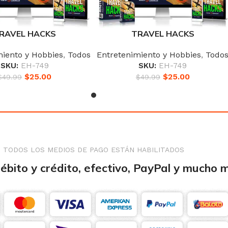
RAVEL HACKS
TRAVEL HACKS
miento y Hobbies
,
Todos
Entretenimiento y Hobbies
,
Todo
SKU:
EH-749
SKU:
EH-749
$
25.00
$
25.00
$
49.99
$
49.99
TODOS LOS MEDIOS DE PAGO ESTÁN HABILITADOS
débito y crédito, efectivo, PayPal y mucho 