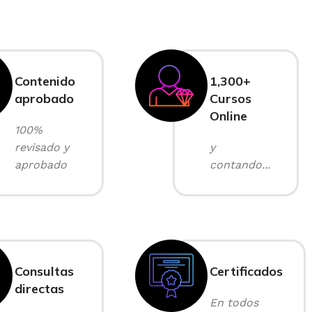
Contenido
1,300+
aprobado
Cursos
Online
100%
revisado y
y
aprobado
contando...
Consultas
Certificados
directas
En todos