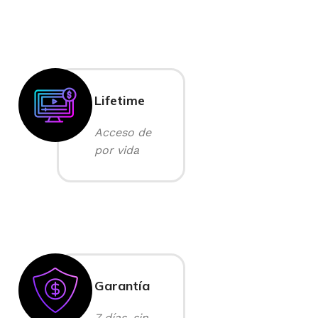
Lifetime
Acceso de
por vida
Garantía
7 días, sin