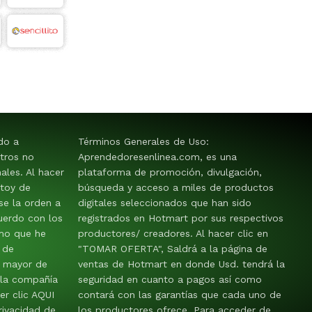
ido a
Términos Generales de Uso:
tros no
Aprendedoresenlinea.com, es una
les. Al hacer
plataforma de promoción, divulgación,
stoy de
búsqueda y acceso a miles de productos
e la orden a
digitales seleccionados que han sido
uerdo con los
registrados en Hotmart por sus respectivos
mo que he
productores/ creadores. Al hacer clic en
 de
"TOMAR OFERTA", Saldrá a la página de
y mayor de
ventas de Hotmart en donde Usd. tendrá la
 la compañía
seguridad en cuanto a pagos así como
er clic AQUI
contará con las garantías que cada uno de
rivacidad de
los productores ofrece. Para acceder de