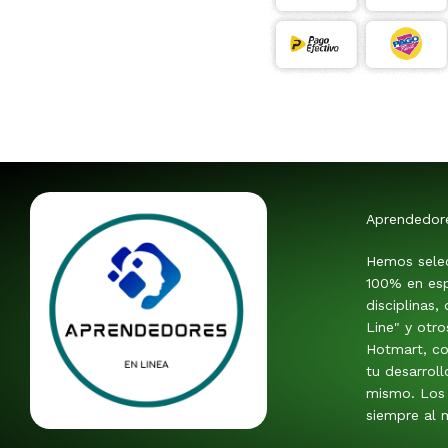
Aprendedor
Hemos sele
100% en esp
disciplinas,
Line" y otr
Hotmart, co
tu desarroll
mismo. Los 
siempre al m