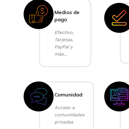
Medios de
pago
Efectivo,
Tarjetas,
PayPal y
más...
Comunidad
Acceso a
comunidades
privadas