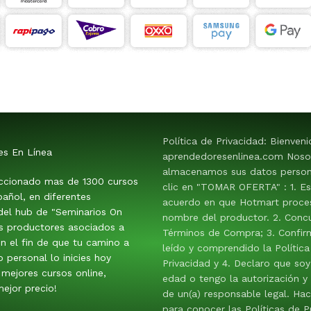
Política de Privacidad: Bienven
es En Línea
aprendedoresenlinea.com Noso
almacenamos sus datos persona
ccionado mas de 1300 cursos
clic en "TOMAR OFERTA" : 1. E
añol, en diferentes
acuerdo en que Hotmart proces
 del hub de "Seminarios On
nombre del productor. 2. Conc
os productores asociados a
Términos de Compra; 3. Confir
n el fin de que tu camino a
leído y comprendido la Política
o personal lo inicies hoy
Privacidad y 4. Declaro que so
mejores cursos online,
edad o tengo la autorización y
ejor precio!
de un(a) responsable legal. Hac
para conocer las Políticas de P