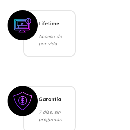
Lifetime
Acceso de
por vida
Garantía
7 días, sin
preguntas