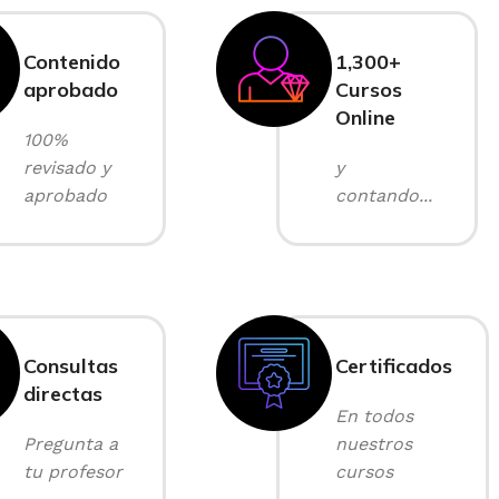
Contenido
1,300+
aprobado
Cursos
Online
100%
revisado y
y
aprobado
contando...
Consultas
Certificados
directas
En todos
Pregunta a
nuestros
tu profesor
cursos