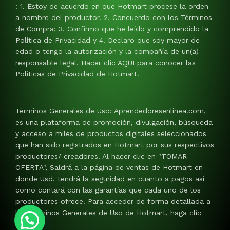
: 1. Estoy de acuerdo en que Hotmart procese la orden
a nombre del productor. 2. Concuerdo con los Términos
de Compra; 3. Confirmo que he leído y comprendido la
Política de Privacidad y 4. Declaro que soy mayor de
edad o tengo la autorización y la compañía de un(a)
responsable legal. Hacer clic AQUI para conocer las
Políticas de Privacidad de Hotmart.
Términos Generales de Uso: Aprendedoresenlinea.com,
es una plataforma de promoción, divulgación, búsqueda
y acceso a miles de productos digitales seleccionados
que han sido registrados en Hotmart por sus respectivos
productores/ creadores. Al hacer clic en "TOMAR
OFERTA", Saldrá a la página de ventas de Hotmart en
donde Usd. tendrá la seguridad en cuanto a pagos así
como contará con las garantías que cada uno de los
productores ofrece. Para acceder de forma detallada a
los Términos Generales de Uso de Hotmart, haga clic
AQUI.