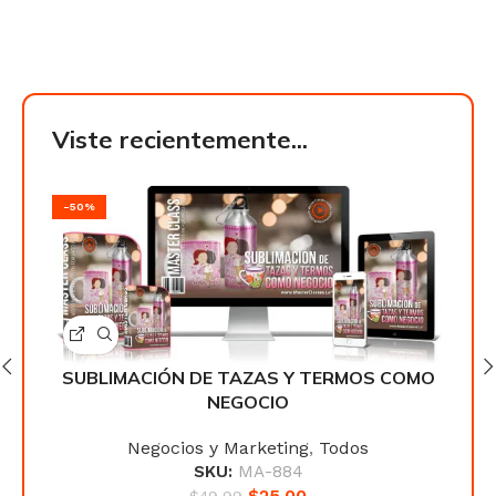
Viste recientemente...
-50%
-50
OMO
SUBLIMACIÓN DE TAZAS Y TERMOS COMO
SU
NEGOCIO
Negocios y Marketing
,
Todos
SKU:
MA-884
$
25.00
$
49.99