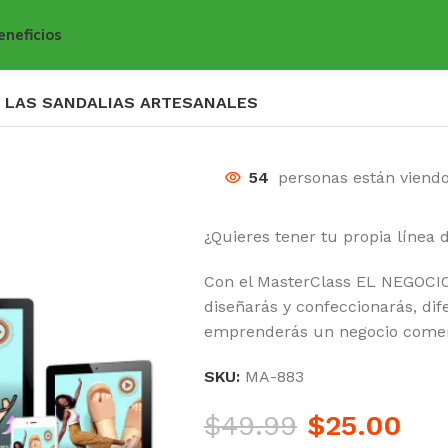
eneficios
E LAS SANDALIAS ARTESANALES
54
personas están viend
¿Quieres tener tu propia línea 
Con el MasterClass EL NEGO
diseñarás y confeccionarás, di
emprenderás un negocio comerc
SKU:
MA-883
$
49.99
$
25.00