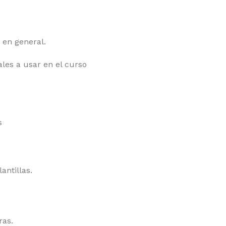
 en general.
les a usar en el curso
s
antillas.
ras.