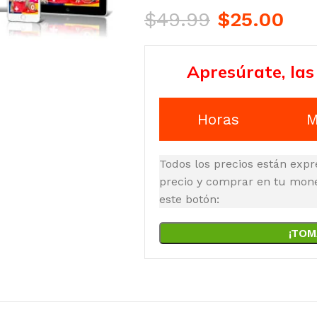
$
49.99
$
25.00
Apresúrate, las
Horas
M
Todos los precios están expr
precio y comprar en tu moned
este botón:
¡TOM