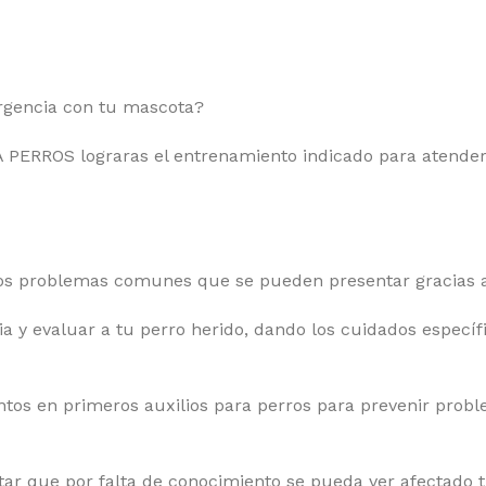
rgencia con tu mascota?
RROS lograras el entrenamiento indicado para atender 
r los problemas comunes que se pueden presentar gracias 
a y evaluar a tu perro herido, dando los cuidados específ
entos en primeros auxilios para perros para prevenir pro
ar que por falta de conocimiento se pueda ver afectado t