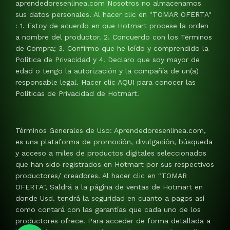
aprendedoresenlinea.com Nosotros no almacenamos
sus datos personales. Al hacer clic en "TOMAR OFERTA"
: 1. Estoy de acuerdo en que Hotmart procese la orden
a nombre del productor. 2. Concuerdo con los Términos
de Compra; 3. Confirmo que he leído y comprendido la
Política de Privacidad y 4. Declaro que soy mayor de
edad o tengo la autorización y la compañía de un(a)
responsable legal. Hacer clic AQUI para conocer las
Políticas de Privacidad de Hotmart.
Términos Generales de Uso: Aprendedoresenlinea.com,
es una plataforma de promoción, divulgación, búsqueda
y acceso a miles de productos digitales seleccionados
que han sido registrados en Hotmart por sus respectivos
productores/ creadores. Al hacer clic en "TOMAR
OFERTA", Saldrá a la página de ventas de Hotmart en
donde Usd. tendrá la seguridad en cuanto a pagos así
como contará con las garantías que cada uno de los
productores ofrece. Para acceder de forma detallada a