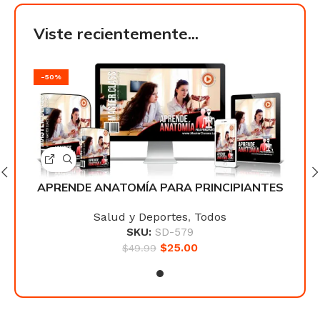
Viste recientemente...
-50%
-50
NTES
APRENDE ANATOMÍA PARA PRINCIPIANTES
APR
Salud y Deportes
,
Todos
SKU:
SD-579
$
25.00
$
49.99