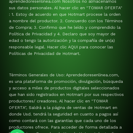
aprendedoresenlinea.com Nosotros no almacenamos
sus datos personales. Al hacer clic en "TOMAR OFERTA"
: 1. Estoy de acuerdo en que Hotmart procese la orden
a nombre del productor. 2. Concuerdo con los Términos
de Compra; 3. Confirmo que he leído y comprendido la
Política de Privacidad y 4. Declaro que soy mayor de
edad o tengo la autorización y la compañía de un(a)
responsable legal. Hacer clic AQUI para conocer las
Políticas de Privacidad de Hotmart.
Términos Generales de Uso: Aprendedoresenlinea.com,
es una plataforma de promoción, divulgación, búsqueda
y acceso a miles de productos digitales seleccionados
que han sido registrados en Hotmart por sus respectivos
productores/ creadores. Al hacer clic en "TOMAR
OFERTA", Saldrá a la página de ventas de Hotmart en
donde Usd. tendrá la seguridad en cuanto a pagos así
como contará con las garantías que cada uno de los
productores ofrece. Para acceder de forma detallada a