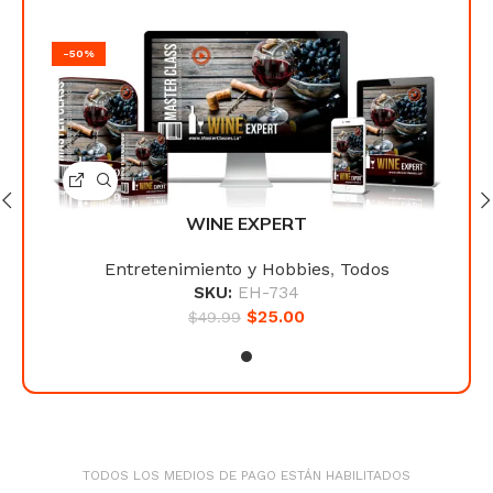
-50%
-50
WINE EXPERT
Entretenimiento y Hobbies
,
Todos
SKU:
EH-734
$
25.00
$
49.99
TODOS LOS MEDIOS DE PAGO ESTÁN HABILITADOS