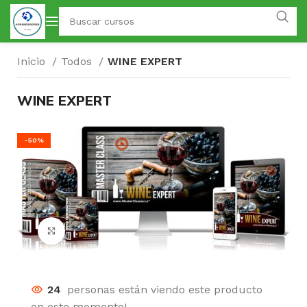
Inicio
Todos
WINE EXPERT
WINE EXPERT
-50%
Click para agrandar
24
personas están viendo este producto
en este momento!