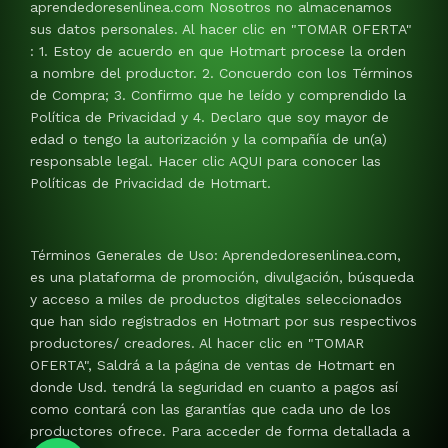
aprendedoresenlinea.com Nosotros no almacenamos
sus datos personales. Al hacer clic en "TOMAR OFERTA"
: 1. Estoy de acuerdo en que Hotmart procese la orden
a nombre del productor. 2. Concuerdo con los Términos
de Compra; 3. Confirmo que he leído y comprendido la
Política de Privacidad y 4. Declaro que soy mayor de
edad o tengo la autorización y la compañía de un(a)
responsable legal. Hacer clic AQUI para conocer las
Políticas de Privacidad de Hotmart.
Términos Generales de Uso: Aprendedoresenlinea.com,
es una plataforma de promoción, divulgación, búsqueda
y acceso a miles de productos digitales seleccionados
que han sido registrados en Hotmart por sus respectivos
productores/ creadores. Al hacer clic en "TOMAR
OFERTA", Saldrá a la página de ventas de Hotmart en
donde Usd. tendrá la seguridad en cuanto a pagos así
como contará con las garantías que cada uno de los
productores ofrece. Para acceder de forma detallada a