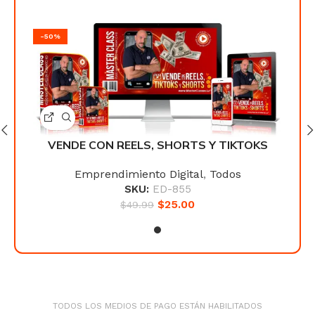
-50%
-50
KS
VENDE CON REELS, SHORTS Y TIKTOKS
V
Emprendimiento Digital
,
Todos
SKU:
ED-855
$
25.00
$
49.99
TODOS LOS MEDIOS DE PAGO ESTÁN HABILITADOS