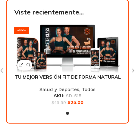
Viste recientemente...
-50%
-50
URAL
TU MEJOR VERSIÓN FIT DE FORMA NATURAL
TU 
Salud y Deportes
,
Todos
SKU:
SD-515
$
25.00
$
49.99