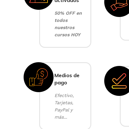
activados
50% OFF en
todos
nuestros
cursos HOY
Medios de
pago
Efectivo,
Tarjetas,
PayPal y
más...