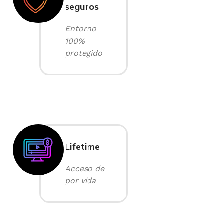
seguros
Entorno
100%
protegido
Lifetime
Acceso de
por vida