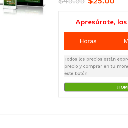
$
49.99
$
25.00
Apresúrate, las
Horas
M
Todos los precios están expr
precio y comprar en tu moned
este botón:
¡TOM