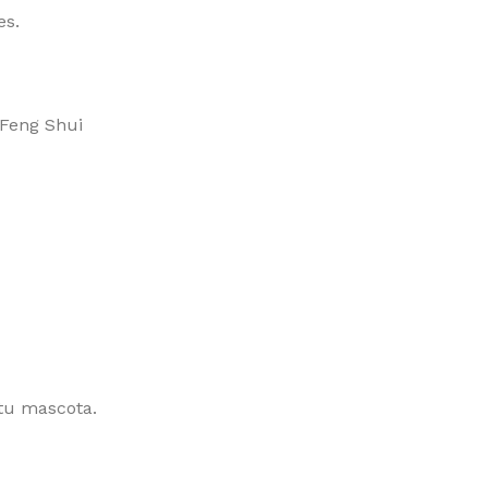
es.
 Feng Shui
 tu mascota.