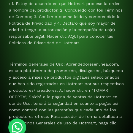
: 1. Estoy de acuerdo en que Hotmart procese la orden
a nombre del productor. 2. Concuerdo con los Términos
de Compra; 3. Confirmo que he leído y comprendido la
Política de Privacidad y 4. Declaro que soy mayor de
edad o tengo la autorización y la compañía de un(a)
responsable legal. Hacer clic AQUI para conocer las
Políticas de Privacidad de Hotmart.
Términos Generales de Uso: Aprendedoresenlinea.com,
es una plataforma de promoción, divulgación, búsqueda
y acceso a miles de productos digitales seleccionados
que han sido registrados en Hotmart por sus respectivos
productores/ creadores. Al hacer clic en "TOMAR
OFERTA", Saldrá a la página de ventas de Hotmart en
donde Usd. tendrá la seguridad en cuanto a pagos así
como contará con las garantías que cada uno de los
productores ofrece. Para acceder de forma detallada a
los Términos Generales de Uso de Hotmart, haga clic
AQUI.