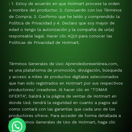
: 1. Estoy de acuerdo en que Hotmart procese la orden
a nombre del productor. 2. Concuerdo con los Términos
de Compra; 3. Confirmo que he leído y comprendido la
Política de Privacidad y 4. Declaro que soy mayor de
edad o tengo la autorización y la compañía de un(a)
responsable legal. Hacer clic AQUI para conocer las
Políticas de Privacidad de Hotmart.
Términos Generales de Uso: Aprendedoresenlinea.com,
es una plataforma de promoción, divulgación, búsqueda
y acceso a miles de productos digitales seleccionados
que han sido registrados en Hotmart por sus respectivos
productores/ creadores. Al hacer clic en "TOMAR
OFERTA", Saldrá a la página de ventas de Hotmart en
donde Usd. tendrá la seguridad en cuanto a pagos así
como contará con las garantías que cada uno de los
productores ofrece. Para acceder de forma detallada a
los Términos Generales de Uso de Hotmart, haga clic
AQUI.