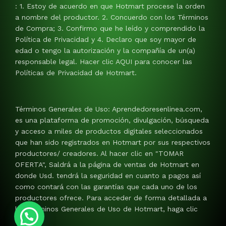
: 1. Estoy de acuerdo en que Hotmart procese la orden
a nombre del productor. 2. Concuerdo con los Términos
de Compra; 3. Confirmo que he leído y comprendido la
Política de Privacidad y 4. Declaro que soy mayor de
edad o tengo la autorización y la compañía de un(a)
responsable legal. Hacer clic AQUI para conocer las
Políticas de Privacidad de Hotmart.
Términos Generales de Uso: Aprendedoresenlinea.com,
es una plataforma de promoción, divulgación, búsqueda
y acceso a miles de productos digitales seleccionados
que han sido registrados en Hotmart por sus respectivos
productores/ creadores. Al hacer clic en "TOMAR
OFERTA", Saldrá a la página de ventas de Hotmart en
donde Usd. tendrá la seguridad en cuanto a pagos así
como contará con las garantías que cada uno de los
productores ofrece. Para acceder de forma detallada a
los Términos Generales de Uso de Hotmart, haga clic
AQUI.