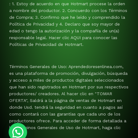
: 1. Estoy de acuerdo en que Hotmart procese la orden
a nombre del productor. 2. Concuerdo con los Términos
de Compra; 3. Confirmo que he leído y comprendido la
Política de Privacidad y 4. Declaro que soy mayor de
edad o tengo la autorización y la compañía de un(a)
responsable legal. Hacer clic AQUI para conocer las
Políticas de Privacidad de Hotmart.
Términos Generales de Uso: Aprendedoresenlinea.com,
es una plataforma de promoción, divulgación, búsqueda
y acceso a miles de productos digitales seleccionados
que han sido registrados en Hotmart por sus respectivos
productores/ creadores. Al hacer clic en "TOMAR
OFERTA", Saldrá a la página de ventas de Hotmart en
donde Usd. tendrá la seguridad en cuanto a pagos así
como contará con las garantías que cada uno de los
productores ofrece. Para acceder de forma detallada a
los Términos Generales de Uso de Hotmart, haga clic
AQUI.