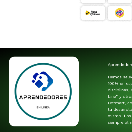
Aprendedor
Hemos sele
100% en esp
disciplinas,
Line" y otr
Hotmart, co
tu desarroll
mismo. Los 
siempre al m