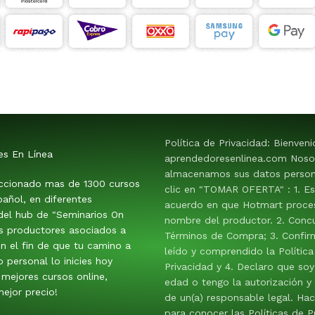
Política de Privacidad: Bienven
es En Línea
aprendedoresenlinea.com Noso
almacenamos sus datos persona
ccionado mas de 1300 cursos
clic en "TOMAR OFERTA" : 1. E
añol, en diferentes
acuerdo en que Hotmart proces
 del hub de "Seminarios On
nombre del productor. 2. Conc
os productores asociados a
Términos de Compra; 3. Confir
n el fin de que tu camino a
leído y comprendido la Política
o personal lo inicies hoy
Privacidad y 4. Declaro que so
mejores cursos online,
edad o tengo la autorización y
ejor precio!
de un(a) responsable legal. Hac
para conocer las Políticas de P