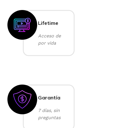
Lifetime
Acceso de
por vida
Garantía
7 días, sin
preguntas