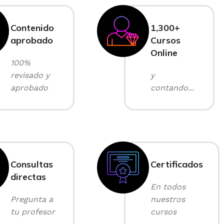
Contenido
1,300+
aprobado
Cursos
Online
100%
revisado y
y
aprobado
contando...
Consultas
Certificados
directas
En todos
Pregunta a
nuestros
tu profesor
cursos