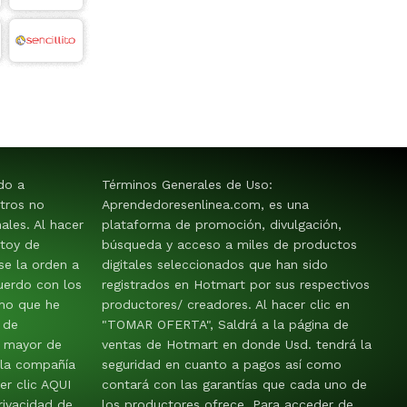
ido a
Términos Generales de Uso:
tros no
Aprendedoresenlinea.com, es una
les. Al hacer
plataforma de promoción, divulgación,
stoy de
búsqueda y acceso a miles de productos
e la orden a
digitales seleccionados que han sido
uerdo con los
registrados en Hotmart por sus respectivos
mo que he
productores/ creadores. Al hacer clic en
 de
"TOMAR OFERTA", Saldrá a la página de
y mayor de
ventas de Hotmart en donde Usd. tendrá la
 la compañía
seguridad en cuanto a pagos así como
er clic AQUI
contará con las garantías que cada uno de
rivacidad de
los productores ofrece. Para acceder de