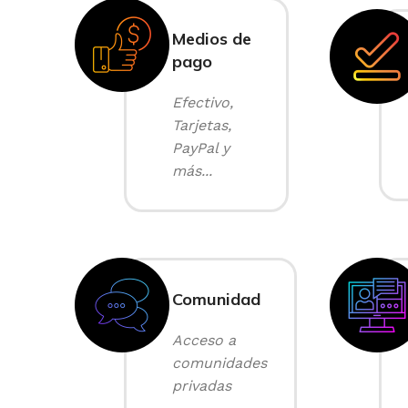
Medios de
pago
Efectivo,
Tarjetas,
PayPal y
más...
Comunidad
Acceso a
comunidades
privadas