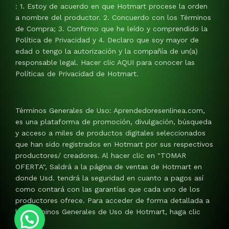
: 1. Estoy de acuerdo en que Hotmart procese la orden
a nombre del productor. 2. Concuerdo con los Términos
de Compra; 3. Confirmo que he leído y comprendido la
Política de Privacidad y 4. Declaro que soy mayor de
edad o tengo la autorización y la compañía de un(a)
responsable legal. Hacer clic AQUI para conocer las
Políticas de Privacidad de Hotmart.
Términos Generales de Uso: Aprendedoresenlinea.com,
es una plataforma de promoción, divulgación, búsqueda
y acceso a miles de productos digitales seleccionados
que han sido registrados en Hotmart por sus respectivos
productores/ creadores. Al hacer clic en "TOMAR
OFERTA", Saldrá a la página de ventas de Hotmart en
donde Usd. tendrá la seguridad en cuanto a pagos así
como contará con las garantías que cada uno de los
productores ofrece. Para acceder de forma detallada a
los Términos Generales de Uso de Hotmart, haga clic
AQUI.