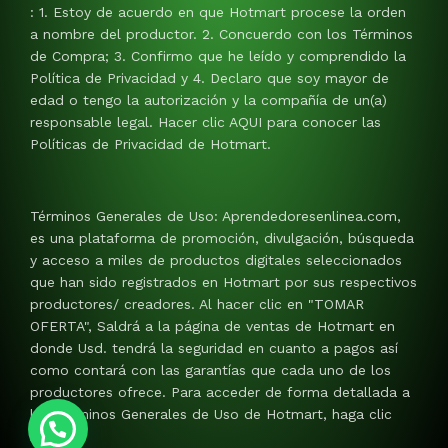
: 1. Estoy de acuerdo en que Hotmart procese la orden
a nombre del productor. 2. Concuerdo con los Términos
de Compra; 3. Confirmo que he leído y comprendido la
Política de Privacidad y 4. Declaro que soy mayor de
edad o tengo la autorización y la compañía de un(a)
responsable legal. Hacer clic AQUI para conocer las
Políticas de Privacidad de Hotmart.
Términos Generales de Uso: Aprendedoresenlinea.com,
es una plataforma de promoción, divulgación, búsqueda
y acceso a miles de productos digitales seleccionados
que han sido registrados en Hotmart por sus respectivos
productores/ creadores. Al hacer clic en "TOMAR
OFERTA", Saldrá a la página de ventas de Hotmart en
donde Usd. tendrá la seguridad en cuanto a pagos así
como contará con las garantías que cada uno de los
productores ofrece. Para acceder de forma detallada a
los Términos Generales de Uso de Hotmart, haga clic
AQUI.