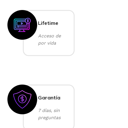
Lifetime
Acceso de
por vida
Garantía
7 días, sin
preguntas