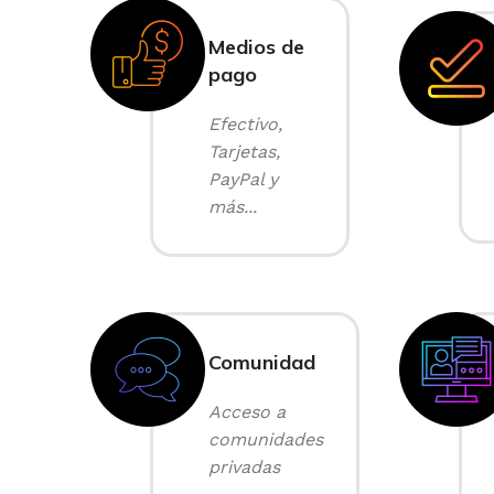
Medios de
pago
Efectivo,
Tarjetas,
PayPal y
más...
Comunidad
Acceso a
comunidades
privadas