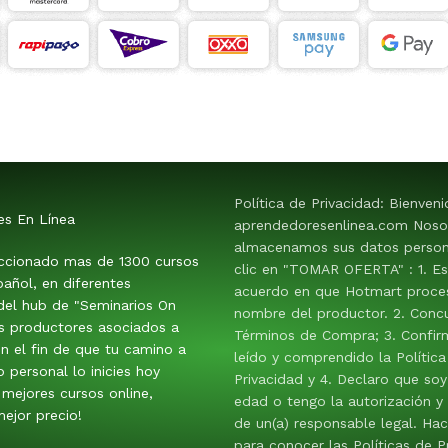
Política de Privacidad: Bienven
es En Línea
aprendedoresenlinea.com Noso
almacenamos sus datos persona
ccionado mas de 1300 cursos
clic en "TOMAR OFERTA" : 1. E
añol, en diferentes
acuerdo en que Hotmart proces
 del hub de "Seminarios On
nombre del productor. 2. Conc
os productores asociados a
Términos de Compra; 3. Confir
n el fin de que tu camino a
leído y comprendido la Política
o personal lo inicies hoy
Privacidad y 4. Declaro que so
mejores cursos online,
edad o tengo la autorización y
ejor precio!
de un(a) responsable legal. Hac
para conocer las Políticas de P