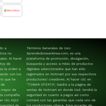
ido a
Términos Generales de Uso:
tros no
Aprendedoresenlinea.com, es una
les. Al hacer
plataforma de promoción, divulgación,
stoy de
búsqueda y acceso a miles de productos
e la orden a
digitales seleccionados que han sido
uerdo con los
registrados en Hotmart por sus respectivos
mo que he
productores/ creadores. Al hacer clic en
 de
"TOMAR OFERTA", Saldrá a la página de
y mayor de
ventas de Hotmart en donde Usd. tendrá la
 la compañía
seguridad en cuanto a pagos así como
er clic AQUI
contará con las garantías que cada uno de
rivacidad de
los productores ofrece. Para acceder de