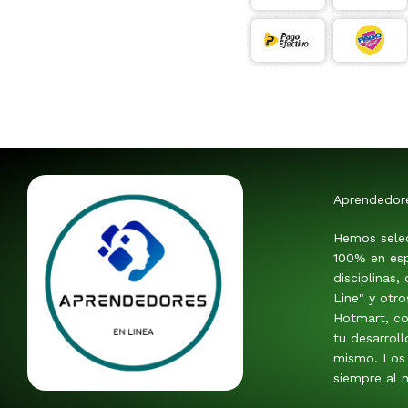
Aprendedor
Hemos sele
100% en esp
disciplinas,
Line" y otr
Hotmart, co
tu desarroll
mismo. Los 
siempre al m