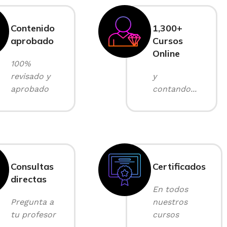
Contenido
1,300+
aprobado
Cursos
Online
100%
revisado y
y
aprobado
contando...
Consultas
Certificados
directas
En todos
Pregunta a
nuestros
tu profesor
cursos