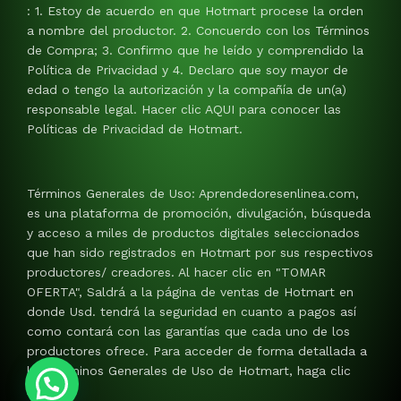
: 1. Estoy de acuerdo en que Hotmart procese la orden
a nombre del productor. 2. Concuerdo con los Términos
de Compra; 3. Confirmo que he leído y comprendido la
Política de Privacidad y 4. Declaro que soy mayor de
edad o tengo la autorización y la compañía de un(a)
responsable legal. Hacer clic AQUI para conocer las
Políticas de Privacidad de Hotmart.
Términos Generales de Uso: Aprendedoresenlinea.com,
es una plataforma de promoción, divulgación, búsqueda
y acceso a miles de productos digitales seleccionados
que han sido registrados en Hotmart por sus respectivos
productores/ creadores. Al hacer clic en "TOMAR
OFERTA", Saldrá a la página de ventas de Hotmart en
donde Usd. tendrá la seguridad en cuanto a pagos así
como contará con las garantías que cada uno de los
productores ofrece. Para acceder de forma detallada a
los Términos Generales de Uso de Hotmart, haga clic
AQUI.