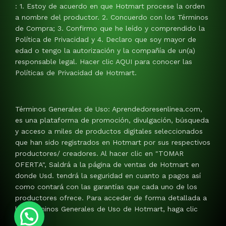
: 1. Estoy de acuerdo en que Hotmart procese la orden
a nombre del productor. 2. Concuerdo con los Términos
de Compra; 3. Confirmo que he leído y comprendido la
Política de Privacidad y 4. Declaro que soy mayor de
edad o tengo la autorización y la compañía de un(a)
responsable legal. Hacer clic AQUI para conocer las
Políticas de Privacidad de Hotmart.
Términos Generales de Uso: Aprendedoresenlinea.com,
es una plataforma de promoción, divulgación, búsqueda
y acceso a miles de productos digitales seleccionados
que han sido registrados en Hotmart por sus respectivos
productores/ creadores. Al hacer clic en "TOMAR
OFERTA", Saldrá a la página de ventas de Hotmart en
donde Usd. tendrá la seguridad en cuanto a pagos así
como contará con las garantías que cada uno de los
productores ofrece. Para acceder de forma detallada a
los Términos Generales de Uso de Hotmart, haga clic
AQUI.