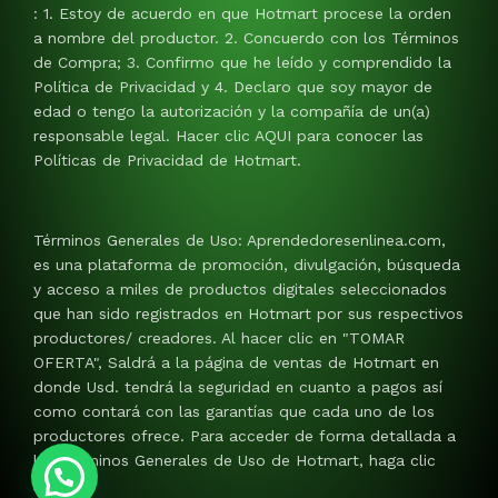
: 1. Estoy de acuerdo en que Hotmart procese la orden
a nombre del productor. 2. Concuerdo con los Términos
de Compra; 3. Confirmo que he leído y comprendido la
Política de Privacidad y 4. Declaro que soy mayor de
edad o tengo la autorización y la compañía de un(a)
responsable legal. Hacer clic AQUI para conocer las
Políticas de Privacidad de Hotmart.
Términos Generales de Uso: Aprendedoresenlinea.com,
es una plataforma de promoción, divulgación, búsqueda
y acceso a miles de productos digitales seleccionados
que han sido registrados en Hotmart por sus respectivos
productores/ creadores. Al hacer clic en "TOMAR
OFERTA", Saldrá a la página de ventas de Hotmart en
donde Usd. tendrá la seguridad en cuanto a pagos así
como contará con las garantías que cada uno de los
productores ofrece. Para acceder de forma detallada a
los Términos Generales de Uso de Hotmart, haga clic
AQUI.