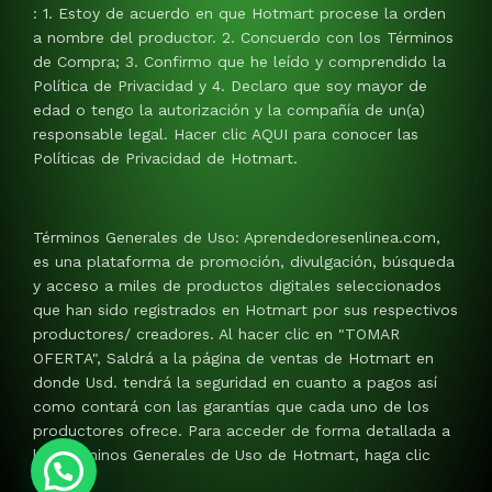
: 1. Estoy de acuerdo en que Hotmart procese la orden
a nombre del productor. 2. Concuerdo con los Términos
de Compra; 3. Confirmo que he leído y comprendido la
Política de Privacidad y 4. Declaro que soy mayor de
edad o tengo la autorización y la compañía de un(a)
responsable legal. Hacer clic AQUI para conocer las
Políticas de Privacidad de Hotmart.
Términos Generales de Uso: Aprendedoresenlinea.com,
es una plataforma de promoción, divulgación, búsqueda
y acceso a miles de productos digitales seleccionados
que han sido registrados en Hotmart por sus respectivos
productores/ creadores. Al hacer clic en "TOMAR
OFERTA", Saldrá a la página de ventas de Hotmart en
donde Usd. tendrá la seguridad en cuanto a pagos así
como contará con las garantías que cada uno de los
productores ofrece. Para acceder de forma detallada a
los Términos Generales de Uso de Hotmart, haga clic
AQUI.