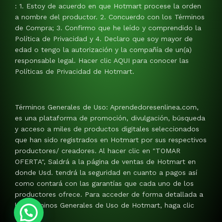
: 1. Estoy de acuerdo en que Hotmart procese la orden
a nombre del productor. 2. Concuerdo con los Términos
de Compra; 3. Confirmo que he leído y comprendido la
Política de Privacidad y 4. Declaro que soy mayor de
edad o tengo la autorización y la compañía de un(a)
responsable legal. Hacer clic AQUI para conocer las
Políticas de Privacidad de Hotmart.
Términos Generales de Uso: Aprendedoresenlinea.com,
es una plataforma de promoción, divulgación, búsqueda
y acceso a miles de productos digitales seleccionados
que han sido registrados en Hotmart por sus respectivos
productores/ creadores. Al hacer clic en "TOMAR
OFERTA", Saldrá a la página de ventas de Hotmart en
donde Usd. tendrá la seguridad en cuanto a pagos así
como contará con las garantías que cada uno de los
productores ofrece. Para acceder de forma detallada a
los Términos Generales de Uso de Hotmart, haga clic
AQUI.