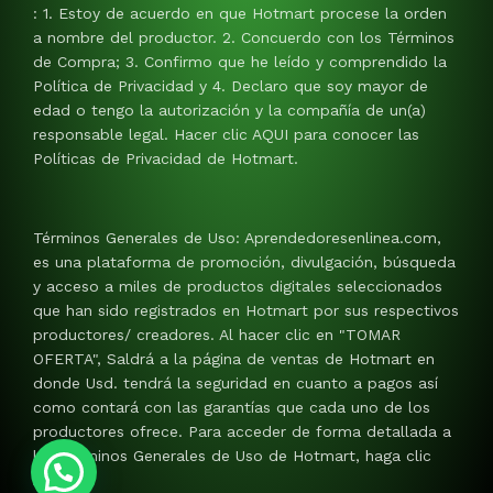
: 1. Estoy de acuerdo en que Hotmart procese la orden
a nombre del productor. 2. Concuerdo con los Términos
de Compra; 3. Confirmo que he leído y comprendido la
Política de Privacidad y 4. Declaro que soy mayor de
edad o tengo la autorización y la compañía de un(a)
responsable legal. Hacer clic AQUI para conocer las
Políticas de Privacidad de Hotmart.
Términos Generales de Uso: Aprendedoresenlinea.com,
es una plataforma de promoción, divulgación, búsqueda
y acceso a miles de productos digitales seleccionados
que han sido registrados en Hotmart por sus respectivos
productores/ creadores. Al hacer clic en "TOMAR
OFERTA", Saldrá a la página de ventas de Hotmart en
donde Usd. tendrá la seguridad en cuanto a pagos así
como contará con las garantías que cada uno de los
productores ofrece. Para acceder de forma detallada a
los Términos Generales de Uso de Hotmart, haga clic
AQUI.