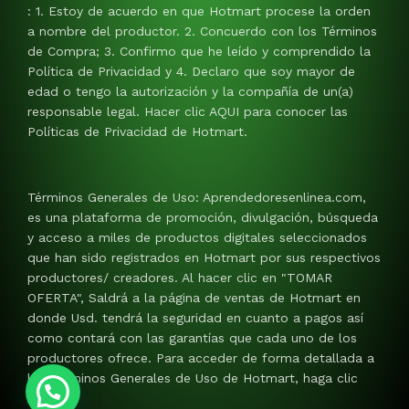
: 1. Estoy de acuerdo en que Hotmart procese la orden
a nombre del productor. 2. Concuerdo con los Términos
de Compra; 3. Confirmo que he leído y comprendido la
Política de Privacidad y 4. Declaro que soy mayor de
edad o tengo la autorización y la compañía de un(a)
responsable legal. Hacer clic AQUI para conocer las
Políticas de Privacidad de Hotmart.
Términos Generales de Uso: Aprendedoresenlinea.com,
es una plataforma de promoción, divulgación, búsqueda
y acceso a miles de productos digitales seleccionados
que han sido registrados en Hotmart por sus respectivos
productores/ creadores. Al hacer clic en "TOMAR
OFERTA", Saldrá a la página de ventas de Hotmart en
donde Usd. tendrá la seguridad en cuanto a pagos así
como contará con las garantías que cada uno de los
productores ofrece. Para acceder de forma detallada a
los Términos Generales de Uso de Hotmart, haga clic
AQUI.