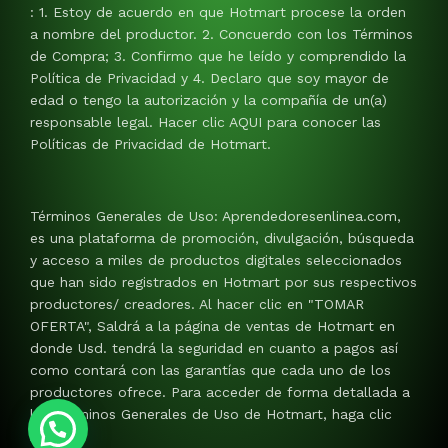
: 1. Estoy de acuerdo en que Hotmart procese la orden
a nombre del productor. 2. Concuerdo con los Términos
de Compra; 3. Confirmo que he leído y comprendido la
Política de Privacidad y 4. Declaro que soy mayor de
edad o tengo la autorización y la compañía de un(a)
responsable legal. Hacer clic AQUI para conocer las
Políticas de Privacidad de Hotmart.
Términos Generales de Uso: Aprendedoresenlinea.com,
es una plataforma de promoción, divulgación, búsqueda
y acceso a miles de productos digitales seleccionados
que han sido registrados en Hotmart por sus respectivos
productores/ creadores. Al hacer clic en "TOMAR
OFERTA", Saldrá a la página de ventas de Hotmart en
donde Usd. tendrá la seguridad en cuanto a pagos así
como contará con las garantías que cada uno de los
productores ofrece. Para acceder de forma detallada a
los Términos Generales de Uso de Hotmart, haga clic
AQUI.