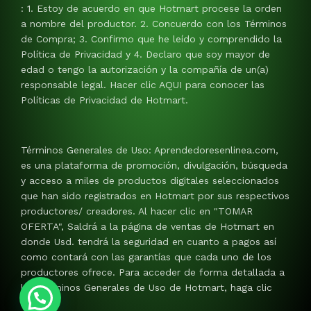
: 1. Estoy de acuerdo en que Hotmart procese la orden
a nombre del productor. 2. Concuerdo con los Términos
de Compra; 3. Confirmo que he leído y comprendido la
Política de Privacidad y 4. Declaro que soy mayor de
edad o tengo la autorización y la compañía de un(a)
responsable legal. Hacer clic AQUI para conocer las
Políticas de Privacidad de Hotmart.
Términos Generales de Uso: Aprendedoresenlinea.com,
es una plataforma de promoción, divulgación, búsqueda
y acceso a miles de productos digitales seleccionados
que han sido registrados en Hotmart por sus respectivos
productores/ creadores. Al hacer clic en "TOMAR
OFERTA", Saldrá a la página de ventas de Hotmart en
donde Usd. tendrá la seguridad en cuanto a pagos así
como contará con las garantías que cada uno de los
productores ofrece. Para acceder de forma detallada a
los Términos Generales de Uso de Hotmart, haga clic
AQUI.