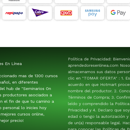
Política de Privacidad: Bienven
es En Línea
aprendedoresenlinea.com Noso
almacenamos sus datos persona
ccionado mas de 1300 cursos
clic en "TOMAR OFERTA" : 1. E
añol, en diferentes
acuerdo en que Hotmart proces
 del hub de "Seminarios On
nombre del productor. 2. Conc
os productores asociados a
Términos de Compra; 3. Confir
n el fin de que tu camino a
leído y comprendido la Política
o personal lo inicies hoy
Privacidad y 4. Declaro que so
mejores cursos online,
edad o tengo la autorización y
ejor precio!
de un(a) responsable legal. Hac
para conocer las Políticas de P