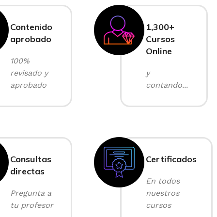
Contenido
1,300+
aprobado
Cursos
Online
100%
revisado y
y
aprobado
contando...
Consultas
Certificados
directas
En todos
Pregunta a
nuestros
tu profesor
cursos