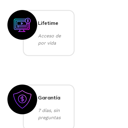
Lifetime
Acceso de
por vida
Garantía
7 días, sin
preguntas