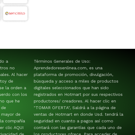
ido a
Términos Generales de Uso:
tros no
Aprendedoresenlinea.com, es una
les. Al hacer
plataforma de promoción, divulgación,
stoy de
búsqueda y acceso a miles de productos
e la orden a
digitales seleccionados que han sido
uerdo con los
registrados en Hotmart por sus respectivos
mo que he
productores/ creadores. Al hacer clic en
 de
"TOMAR OFERTA", Saldrá a la página de
y mayor de
ventas de Hotmart en donde Usd. tendrá la
 la compañía
seguridad en cuanto a pagos así como
er clic AQUI
contará con las garantías que cada uno de
rivacidad de
los productores ofrece. Para acceder de