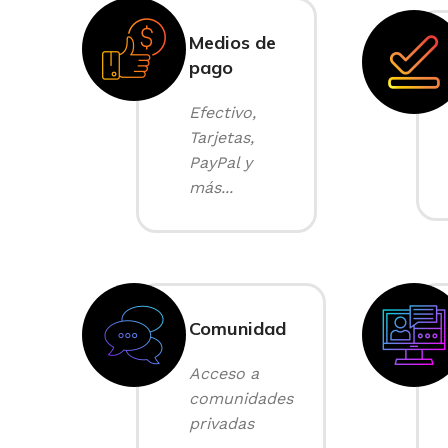
Medios de
pago
Efectivo,
Tarjetas,
PayPal y
más...
Comunidad
Acceso a
comunidades
privadas