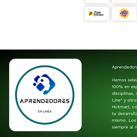
Aprendedor
Hemos sele
100% en esp
disciplinas,
Line" y otr
Hotmart, co
tu desarroll
mismo. Los 
siempre al m