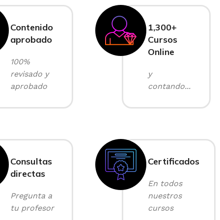
Contenido
1,300+
aprobado
Cursos
Online
100%
revisado y
y
aprobado
contando...
Consultas
Certificados
directas
En todos
Pregunta a
nuestros
tu profesor
cursos