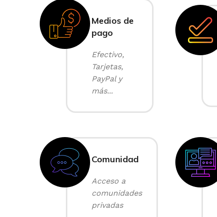
Medios de
pago
Efectivo,
Tarjetas,
PayPal y
más...
Comunidad
Acceso a
comunidades
privadas