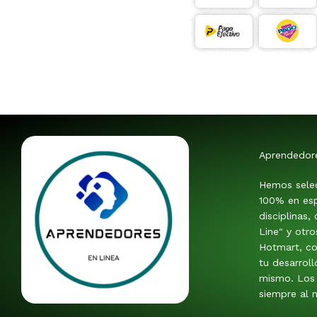
Aprendedor
Hemos sele
100% en esp
disciplinas,
Line" y otr
Hotmart, co
tu desarroll
mismo. Los 
siempre al m