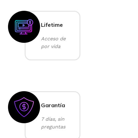
Lifetime
Acceso de
por vida
Garantía
7 días, sin
preguntas