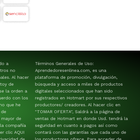
ido a
Términos Generales de Uso:
tros no
Aprendedoresenlinea.com, es una
les. Al hacer
plataforma de promoción, divulgación,
stoy de
búsqueda y acceso a miles de productos
e la orden a
digitales seleccionados que han sido
uerdo con los
registrados en Hotmart por sus respectivos
mo que he
productores/ creadores. Al hacer clic en
 de
"TOMAR OFERTA", Saldrá a la página de
y mayor de
ventas de Hotmart en donde Usd. tendrá la
 la compañía
seguridad en cuanto a pagos así como
er clic AQUI
contará con las garantías que cada uno de
rivacidad de
los productores ofrece. Para acceder de