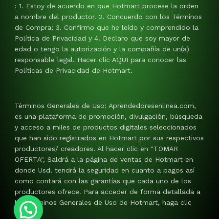
: 1. Estoy de acuerdo en que Hotmart procese la orden
a nombre del productor. 2. Concuerdo con los Términos
de Compra; 3. Confirmo que he leído y comprendido la
Política de Privacidad y 4. Declaro que soy mayor de
edad o tengo la autorización y la compañía de un(a)
responsable legal. Hacer clic AQUI para conocer las
Políticas de Privacidad de Hotmart.
Términos Generales de Uso: Aprendedoresenlinea.com,
es una plataforma de promoción, divulgación, búsqueda
y acceso a miles de productos digitales seleccionados
que han sido registrados en Hotmart por sus respectivos
productores/ creadores. Al hacer clic en "TOMAR
OFERTA", Saldrá a la página de ventas de Hotmart en
donde Usd. tendrá la seguridad en cuanto a pagos así
como contará con las garantías que cada uno de los
productores ofrece. Para acceder de forma detallada a
los Términos Generales de Uso de Hotmart, haga clic
AQUI.