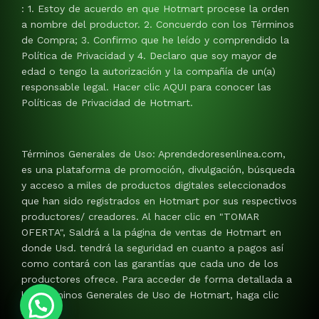
: 1. Estoy de acuerdo en que Hotmart procese la orden
a nombre del productor. 2. Concuerdo con los Términos
de Compra; 3. Confirmo que he leído y comprendido la
Política de Privacidad y 4. Declaro que soy mayor de
edad o tengo la autorización y la compañía de un(a)
responsable legal. Hacer clic AQUI para conocer las
Políticas de Privacidad de Hotmart.
Términos Generales de Uso: Aprendedoresenlinea.com,
es una plataforma de promoción, divulgación, búsqueda
y acceso a miles de productos digitales seleccionados
que han sido registrados en Hotmart por sus respectivos
productores/ creadores. Al hacer clic en "TOMAR
OFERTA", Saldrá a la página de ventas de Hotmart en
donde Usd. tendrá la seguridad en cuanto a pagos así
como contará con las garantías que cada uno de los
productores ofrece. Para acceder de forma detallada a
los Términos Generales de Uso de Hotmart, haga clic
AQUI.