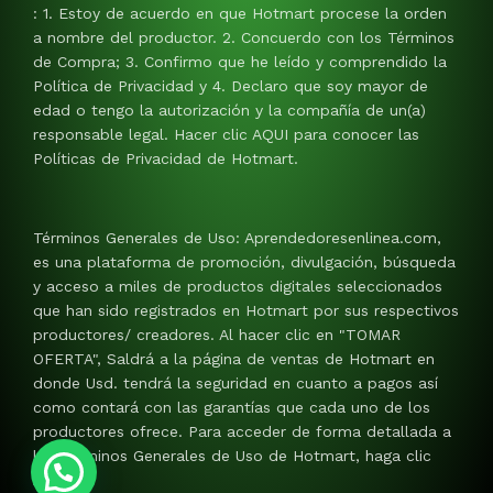
: 1. Estoy de acuerdo en que Hotmart procese la orden
a nombre del productor. 2. Concuerdo con los Términos
de Compra; 3. Confirmo que he leído y comprendido la
Política de Privacidad y 4. Declaro que soy mayor de
edad o tengo la autorización y la compañía de un(a)
responsable legal. Hacer clic AQUI para conocer las
Políticas de Privacidad de Hotmart.
Términos Generales de Uso: Aprendedoresenlinea.com,
es una plataforma de promoción, divulgación, búsqueda
y acceso a miles de productos digitales seleccionados
que han sido registrados en Hotmart por sus respectivos
productores/ creadores. Al hacer clic en "TOMAR
OFERTA", Saldrá a la página de ventas de Hotmart en
donde Usd. tendrá la seguridad en cuanto a pagos así
como contará con las garantías que cada uno de los
productores ofrece. Para acceder de forma detallada a
los Términos Generales de Uso de Hotmart, haga clic
AQUI.