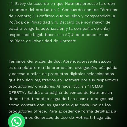
: 1. Estoy de acuerdo en que Hotmart procese la orden
a nombre del productor. 2. Concuerdo con los Términos
de Compra; 3. Confirmo que he leído y comprendido la
Política de Privacidad y 4. Declaro que soy mayor de
edad o tengo la autorización y la compañía de un(a)
responsable legal. Hacer clic AQUI para conocer las
Políticas de Privacidad de Hotmart.
Términos Generales de Uso: Aprendedoresenlinea.com,
es una plataforma de promoción, divulgación, búsqueda
y acceso a miles de productos digitales seleccionados
que han sido registrados en Hotmart por sus respectivos
productores/ creadores. Al hacer clic en "TOMAR
OFERTA", Saldrá a la página de ventas de Hotmart en
donde Usd. tendrá la seguridad en cuanto a pagos así
como contará con las garantías que cada uno de los
productores ofrece. Para acceder de forma detallada a
los Términos Generales de Uso de Hotmart, haga clic
AQUI.