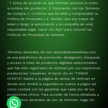
: 1. Estoy de acuerdo en que Hotmart procese la orden
a nombre del productor. 2. Concuerdo con los Términos
de Compra; 3. Confirmo que he leído y comprendido la
Política de Privacidad y 4. Declaro que soy mayor de
edad o tengo la autorización y la compañía de un(a)
responsable legal. Hacer clic AQUI para conocer las
Políticas de Privacidad de Hotmart.
Términos Generales de Uso: Aprendedoresenlinea.com,
es una plataforma de promoción, divulgación, búsqueda
y acceso a miles de productos digitales seleccionados
que han sido registrados en Hotmart por sus respectivos
productores/ creadores. Al hacer clic en "TOMAR
OFERTA", Saldrá a la página de ventas de Hotmart en
donde Usd. tendrá la seguridad en cuanto a pagos así
como contará con las garantías que cada uno de los
productores ofrece. Para acceder de forma detallada a
los Términos Generales de Uso de Hotmart, haga clic
AQUI.