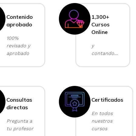
Contenido
1,300+
aprobado
Cursos
Online
100%
revisado y
y
aprobado
contando...
Consultas
Certificados
directas
En todos
Pregunta a
nuestros
tu profesor
cursos