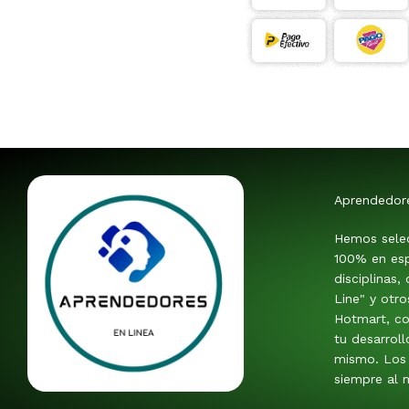
Aprendedor
Hemos sele
100% en esp
disciplinas,
Line" y otr
Hotmart, co
tu desarroll
mismo. Los 
siempre al m