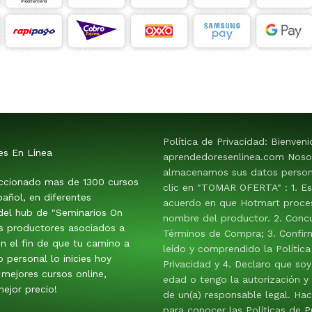
Política de Privacidad: Bienven
es En Línea
aprendedoresenlinea.com Noso
almacenamos sus datos persona
ccionado mas de 1300 cursos
clic en "TOMAR OFERTA" : 1. E
añol, en diferentes
acuerdo en que Hotmart proces
 del hub de "Seminarios On
nombre del productor. 2. Conc
os productores asociados a
Términos de Compra; 3. Confir
n el fin de que tu camino a
leído y comprendido la Política
o personal lo inicies hoy
Privacidad y 4. Declaro que so
mejores cursos online,
edad o tengo la autorización y
ejor precio!
de un(a) responsable legal. Hac
para conocer las Políticas de P