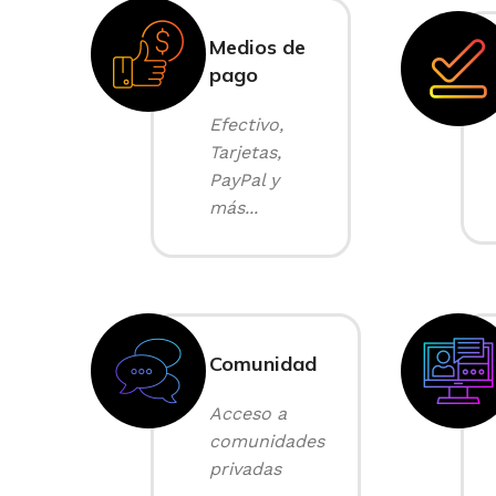
Medios de
pago
Efectivo,
Tarjetas,
PayPal y
más...
Comunidad
Acceso a
comunidades
privadas