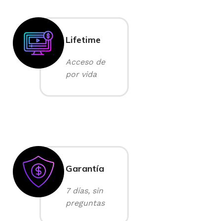
Lifetime
Acceso de
por vida
Garantía
7 días, sin
preguntas