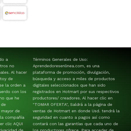
ido a
Términos Generales de Uso:
tros no
Aprendedoresenlinea.com, es una
les. Al hacer
plataforma de promoción, divulgación,
stoy de
búsqueda y acceso a miles de productos
e la orden a
digitales seleccionados que han sido
uerdo con los
registrados en Hotmart por sus respectivos
mo que he
productores/ creadores. Al hacer clic en
 de
"TOMAR OFERTA", Saldrá a la página de
y mayor de
ventas de Hotmart en donde Usd. tendrá la
 la compañía
seguridad en cuanto a pagos así como
er clic AQUI
contará con las garantías que cada uno de
rivacidad de
los productores ofrece. Para acceder de