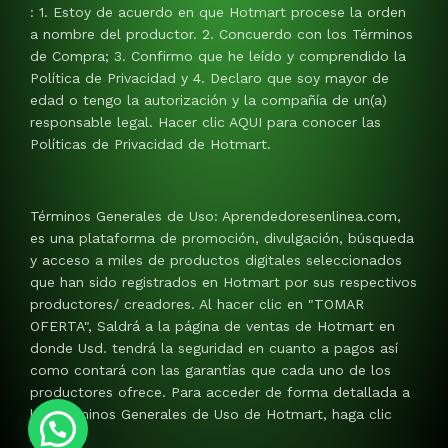
: 1. Estoy de acuerdo en que Hotmart procese la orden
a nombre del productor. 2. Concuerdo con los Términos
de Compra; 3. Confirmo que he leído y comprendido la
Política de Privacidad y 4. Declaro que soy mayor de
edad o tengo la autorización y la compañía de un(a)
responsable legal. Hacer clic AQUI para conocer las
Políticas de Privacidad de Hotmart.
Términos Generales de Uso: Aprendedoresenlinea.com,
es una plataforma de promoción, divulgación, búsqueda
y acceso a miles de productos digitales seleccionados
que han sido registrados en Hotmart por sus respectivos
productores/ creadores. Al hacer clic en "TOMAR
OFERTA", Saldrá a la página de ventas de Hotmart en
donde Usd. tendrá la seguridad en cuanto a pagos así
como contará con las garantías que cada uno de los
productores ofrece. Para acceder de forma detallada a
los Términos Generales de Uso de Hotmart, haga clic
AQUI.