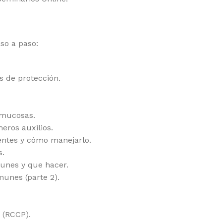
so a paso:
s de protección.
e mucosas.
eros auxilios.
nentes y cómo manejarlo.
s.
munes y que hacer.
munes (parte 2).
 (RCCP).