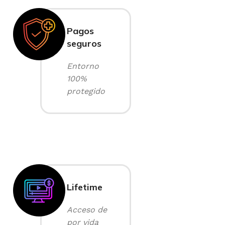
Pagos
seguros
Entorno
100%
protegido
Lifetime
Acceso de
por vida