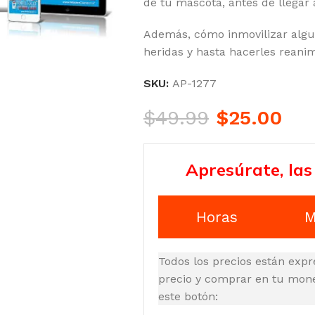
de tu mascota, antes de llegar a
Además, cómo inmovilizar algu
heridas y hasta hacerles reani
SKU:
AP-1277
$
49.99
$
25.00
Apresúrate, las
Horas
M
Todos los precios están expr
precio y comprar en tu moned
este botón: