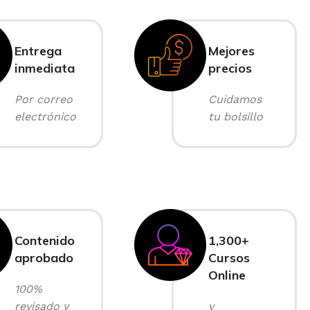
Entrega
Mejores
inmediata
precios
Por correo
Cuidamos
electrónico
tu bolsillo
Contenido
1,300+
aprobado
Cursos
Online
100%
revisado y
y