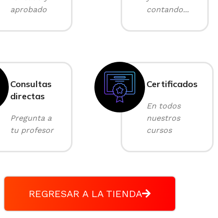
aprobado
contando...
Consultas
Certificados
directas
En todos
Pregunta a
nuestros
tu profesor
cursos
REGRESAR A LA TIENDA