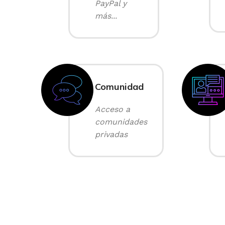
PayPal y
más...
Comunidad
Acceso a
comunidades
privadas