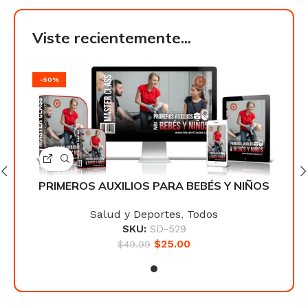
Viste recientemente...
-50%
-50
ÑOS
PRIMEROS AUXILIOS PARA BEBÉS Y NIÑOS
PRI
Salud y Deportes
,
Todos
SKU:
SD-529
$
25.00
$
49.99