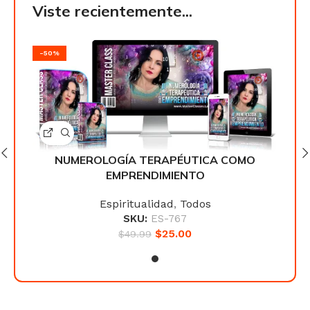
Viste recientemente...
-50%
-50
O
NUMEROLOGÍA TERAPÉUTICA COMO
EMPRENDIMIENTO
Espiritualidad
,
Todos
SKU:
ES-767
$
25.00
$
49.99