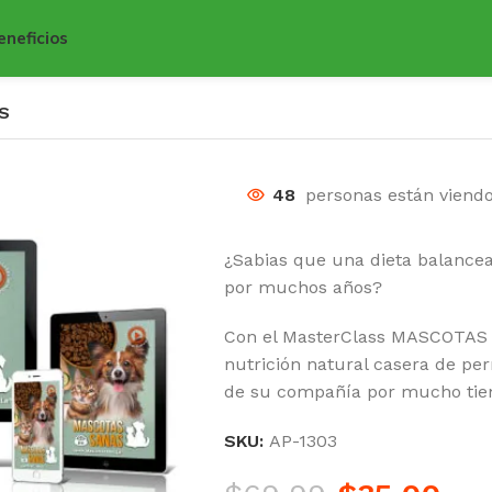
eneficios
S
48
personas están viend
¿Sabias que una dieta balance
por muchos años?
Con el MasterClass MASCOTAS 
nutrición natural casera de per
de su compañía por mucho ti
SKU:
AP-1303