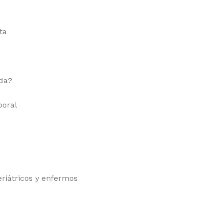
ta
ada?
poral
riátricos y enfermos