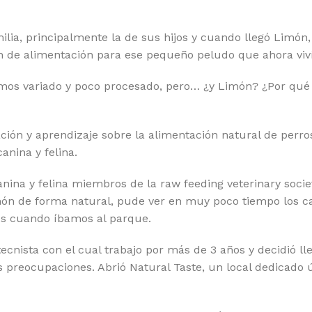
ilia, principalmente la de sus hijos y cuando llegó Limón
n de alimentación para ese pequeño peludo que ahora viví
os variado y poco procesado, pero… ¿y Limón? ¿Por qué 
ón y aprendizaje sobre la alimentación natural de perros
anina y felina.
anina y felina miembros de la raw feeding veterinary societ
n de forma natural, pude ver en muy poco tiempo los cam
os cuando íbamos al parque.
ecnista con el cual trabajo por más de 3 años y decidió ll
 preocupaciones. Abrió Natural Taste, un local dedicado 