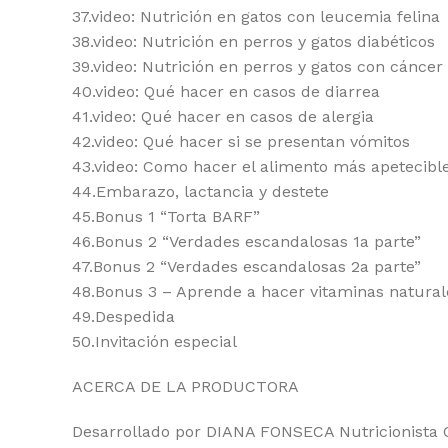
37.video: Nutrición en gatos con leucemia felina
38.video: Nutrición en perros y gatos diabéticos
39.video: Nutrición en perros y gatos con cáncer
40.video: Qué hacer en casos de diarrea
41.video: Qué hacer en casos de alergia
42.video: Qué hacer si se presentan vómitos
43.video: Como hacer el alimento más apetecibl
44.Embarazo, lactancia y destete
45.Bonus 1 “Torta BARF”
46.Bonus 2 “Verdades escandalosas 1a parte”
47.Bonus 2 “Verdades escandalosas 2a parte”
48.Bonus 3 – Aprende a hacer vitaminas natural
49.Despedida
50.Invitación especial
ACERCA DE LA PRODUCTORA
Desarrollado por DIANA FONSECA Nutricionista Ce