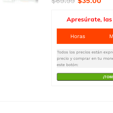
$
69.99
$
35.00
Apresúrate, las
Horas
M
Todos los precios están expr
precio y comprar en tu moned
este botón:
¡TOM