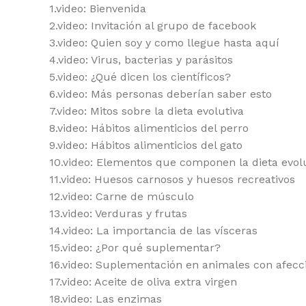
1.video: Bienvenida
2.video: Invitación al grupo de facebook
3.video: Quien soy y como llegue hasta aquí
4.video: Virus, bacterias y parásitos
5.video: ¿Qué dicen los científicos?
6.video: Más personas deberían saber esto
7.video: Mitos sobre la dieta evolutiva
8.video: Hábitos alimenticios del perro
9.video: Hábitos alimenticios del gato
10.video: Elementos que componen la dieta evol
11.video: Huesos carnosos y huesos recreativos
12.video: Carne de músculo
13.video: Verduras y frutas
14.video: La importancia de las vísceras
15.video: ¿Por qué suplementar?
16.video: Suplementación en animales con afecci
17.video: Aceite de oliva extra virgen
18.video: Las enzimas