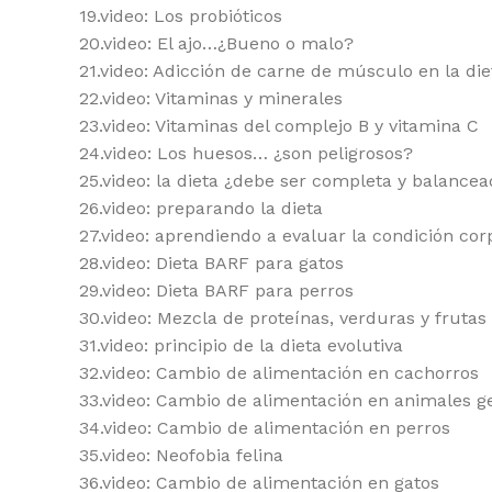
19.video: Los probióticos
20.video: El ajo…¿Bueno o malo?
21.video: Adicción de carne de músculo en la die
22.video: Vitaminas y minerales
23.video: Vitaminas del complejo B y vitamina C
24.video: Los huesos… ¿son peligrosos?
25.video: la dieta ¿debe ser completa y balance
26.video: preparando la dieta
27.video: aprendiendo a evaluar la condición cor
28.video: Dieta BARF para gatos
29.video: Dieta BARF para perros
30.video: Mezcla de proteínas, verduras y frutas
31.video: principio de la dieta evolutiva
32.video: Cambio de alimentación en cachorros
33.video: Cambio de alimentación en animales ge
34.video: Cambio de alimentación en perros
35.video: Neofobia felina
36.video: Cambio de alimentación en gatos