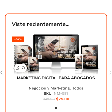
Viste recientemente...
-50%
-50
OS
MARKETING DIGITAL PARA ABOGADOS
M
Negocios y Marketing
,
Todos
SKU:
NM-587
$
25.00
$
49.99